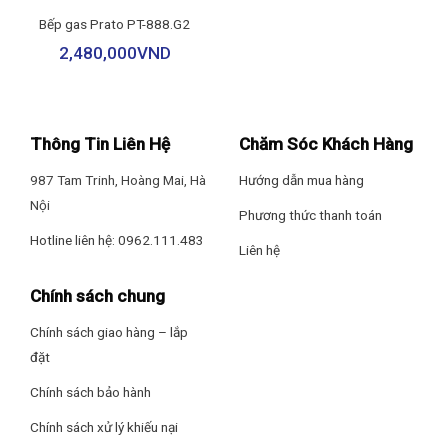
Bếp gas Prato PT-888.G2
2,480,000
VND
Thông Tin Liên Hệ
Chăm Sóc Khách Hàng
Mặt bếp kính cường lực bền chắc
987 Tam Trinh, Hoàng Mai, Hà
Hướng dẫn mua hàng
Nội
Phương thức thanh toán
Bếp gas Prato PT-800.G2
được trang bị mặt kính dày dặn, với
Hotline liên hệ: 0962.111.483
khả năng chịu nhiệt và chịu lực tốt. Mặt kính có thể chịu được
Liên hệ
nhiệt độ cao cũng như sự sốc nhiệt trong quá trình nấu nướng,
hầu như không bị biến dạng hay nứt vỡ dưới tác động nhiệt độ.
Chính sách chung
Bên cạnh đó là khả năng chịu được trọng lượng lớn và những va
Chính sách giao hàng – lắp
chạm với dụng cụ nấu nướng, cho tuổi thọ sử dụng bền lâu. Với
đặt
chất liệu mặt kính, việc vệ sinh, lau chùi bếp cũng dễ dàng và
hiệu quả hơn.
Chính sách bảo hành
Đầu đốt đồng bền bỉ, tích hợp 2 đầu hâm tiện dụng
Chính sách xử lý khiếu nại