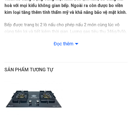
hoà với mọi kiểu không gian bếp. Ngoài ra còn được bo viền
kim loại tăng thêm tính thẩm mỹ và khả năng bảo vệ mặt kính.
Bếp được trang bị 2 lò nấu cho phép nấu 2 món cùng lúc vô
cùng tiện lợi và tiết kiệm thời gian. Lượng gas tiêu thụ 346g/h/lò,
bạn có thể thoải mái nấu nướng mà không lo tốn nhiều lượng
Đọc thêm
gas tiêu thụ.
Kích thước bếp: 750R x 430S mm
Kích thước khoét đá: 650R x 350S mm
SẢN PHẨM TƯƠNG TỰ
Mặt bếp kính cường lực bền chắc