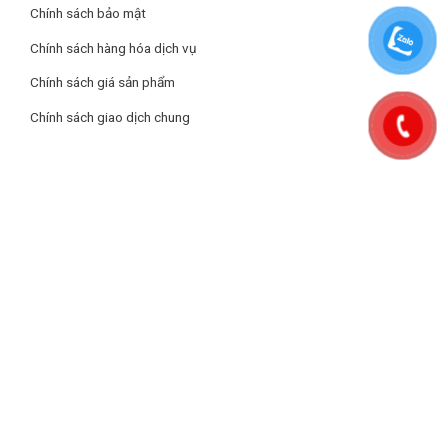
Chính sách bảo mật
Chính sách hàng hóa dịch vụ
Chính sách giá sản phẩm
Chính sách giao dịch chung
Đầu đốt đồng bền bỉ, tích hợp 2 đầu hâm tiện dụng
Bếp gas Prato PT-800.G2 được trang bị
2 đầu đốt bằng
đồng
cao cấp, bền bỉ, chịu nhiệt tốt, hạn chế ăn mòn và biến
dạng sau thời gian dài sử dụng. Đầu đốt đồng tạo ngọn lửa xanh