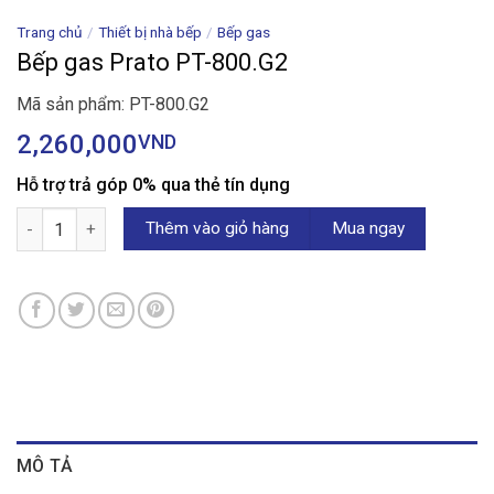
Trang chủ
/
Thiết bị nhà bếp
/
Bếp gas
Bếp gas Prato PT-800.G2
Mã sản phẩm: PT-800.G2
2,260,000
VND
Hỗ trợ trả góp 0% qua thẻ tín dụng
Bếp gas Prato PT-800.G2 số lượng
Thêm vào giỏ hàng
Mua ngay
MÔ TẢ