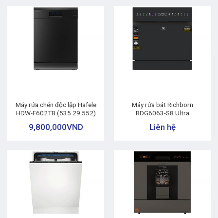
Máy rửa chén độc lập Hafele
Máy rửa bát Richborn
HDW-F602TB (535.29.552)
RDG6063-S8 Ultra
9,800,000
VND
Liên hệ