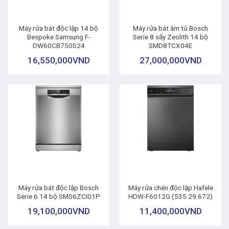
Máy rửa bát độc lập 14 bộ
Máy rửa bát âm tủ Bosch
Bespoke Samsung F-
Serie 8 sấy Zeolith 14 bộ
DW60CB750S24
SMD8TCX04E
16,550,000
VND
27,000,000
VND
Máy rửa bát độc lập Bosch
Máy rửa chén độc lập Hafele
Serie 6 14 bộ SMS6ZCI01P
HDW-F6012G (535.29.672)
19,100,000
VND
11,400,000
VND