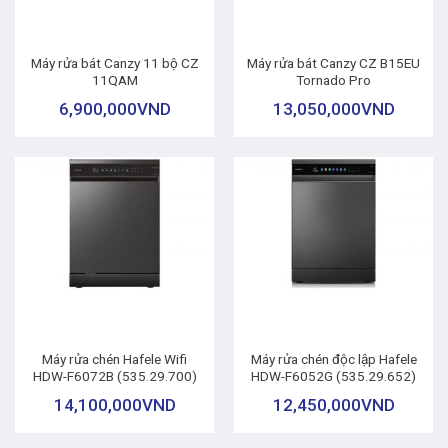
Máy rửa bát Canzy 11 bộ CZ
Máy rửa bát Canzy CZ B15EU
11QAM
Tornado Pro
6,900,000
VND
13,050,000
VND
Máy rửa chén Hafele Wifi
Máy rửa chén độc lập Hafele
HDW-F6072B (535.29.700)
HDW-F6052G (535.29.652)
14,100,000
VND
12,450,000
VND