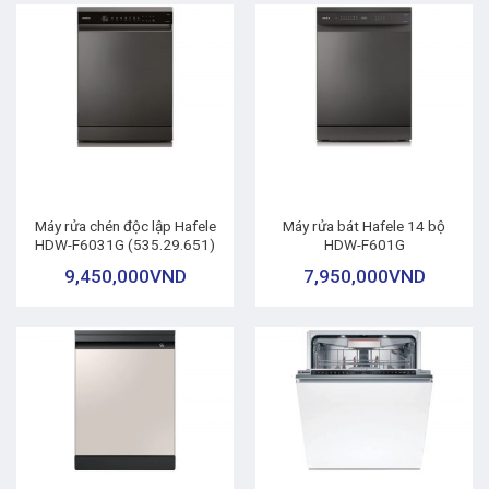
Máy rửa chén độc lập Hafele
Máy rửa bát Hafele 14 bộ
HDW-F6031G (535.29.651)
HDW-F601G
9,450,000
VND
7,950,000
VND