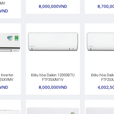
VMV
8,000,000
VND
8,700,0
VND
+
+
 Inverter
Điều hòa Daikin 12000BTU
Điều hòa Dai
B25XVMV
FTF35XAV1V
FTF25X
VND
8,000,000
VND
4,002,5