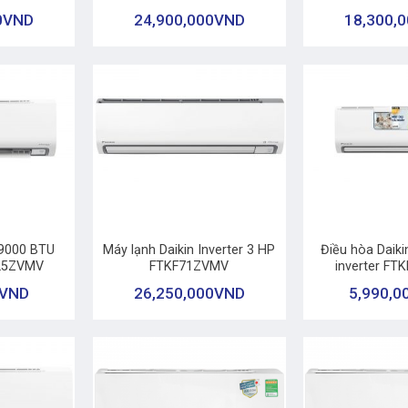
0
VND
24,900,000
VND
18,300,
+
+
 9000 BTU
Máy lạnh Daikin Inverter 3 HP
Điều hòa Daik
B25ZVMV
FTKF71ZVMV
inverter F
VND
26,250,000
VND
5,990,0