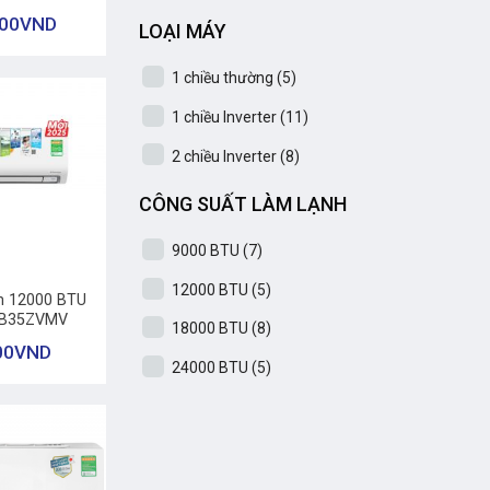
000
VND
LOẠI MÁY
1 chiều thường
(5)
1 chiều Inverter
(11)
2 chiều Inverter
(8)
CÔNG SUẤT LÀM LẠNH
9000 BTU
(7)
12000 BTU
(5)
in 12000 BTU
TKB35ZVMV
18000 BTU
(8)
00
VND
24000 BTU
(5)