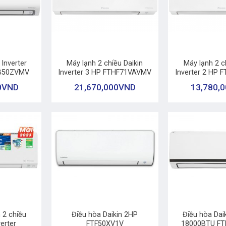
+
+
 Inverter
Máy lạnh 2 chiều Daikin
Máy lạnh 2 c
KB50ZVMV
Inverter 3 HP FTHF71VAVMV
Inverter 2 HP
0
VND
21,670,000
VND
13,780,
+
+
 2 chiều
Điều hòa Daikin 2HP
Điều hòa Daik
erter
FTF50XV1V
18000BTU F