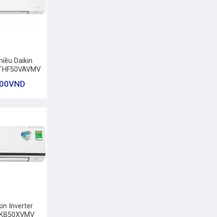
hiều Daikin
 FTHF50VAVMV
000
VND
in Inverter
TKB50XVMV