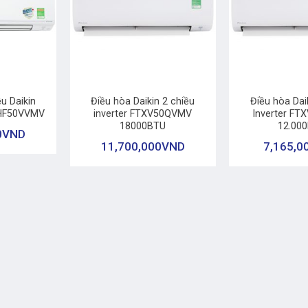
+
+
u Daikin
Điều hòa Daikin 2 chiều
Điều hòa Dai
THF50VVMV
inverter FTXV50QVMV
Inverter F
18000BTU
12.00
0
VND
11,700,000
VND
7,165,0