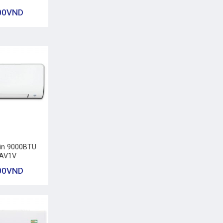
00
VND
kin 9000BTU
AV1V
00
VND