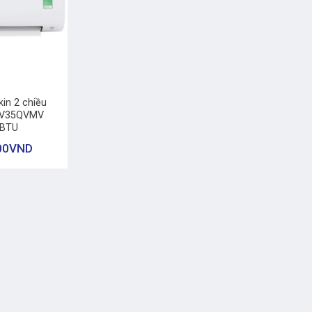
kin 2 chiều
TXV35QVMV
0BTU
00
VND