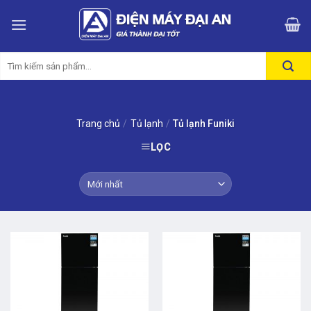
Skip
to
content
Tìm
kiếm:
Trang chủ
/
Tủ lạnh
/
Tủ lạnh Funiki
LỌC