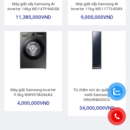
Máy giặt sấy Samsung AI
Máy giặt sấy Samsung AI
Inverter 14kg WD14TP44DSB
Inverter 11kg WD11T734DBX
11,385,000
VND
9,000,000
VND
Máy giặt Samsung Inverter
Tủ chăm sóc áo quần thông
9.5kg WW95TA046AX
minh Samsung
DR60R8600CG
4,000,000
VND
34,000,000
VND