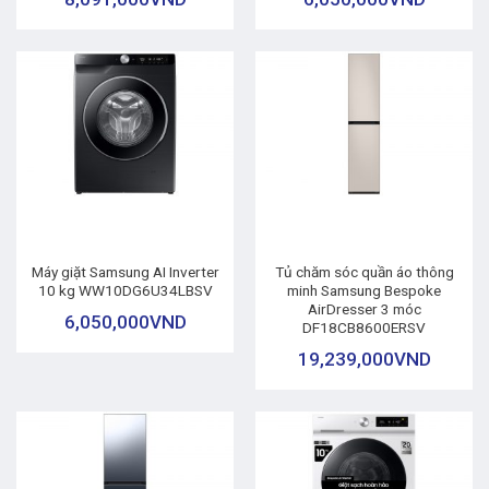
Máy giặt Samsung AI Inverter
Tủ chăm sóc quần áo thông
10 kg WW10DG6U34LBSV
minh Samsung Bespoke
AirDresser 3 móc
6,050,000
VND
DF18CB8600ERSV
19,239,000
VND