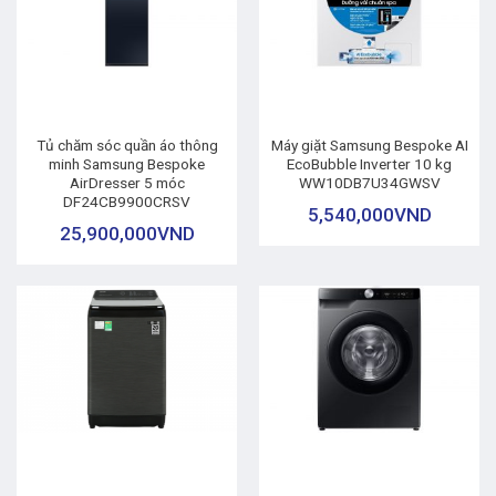
Tủ chăm sóc quần áo thông
Máy giặt Samsung Bespoke AI
minh Samsung Bespoke
EcoBubble Inverter 10 kg
AirDresser 5 móc
WW10DB7U34GWSV
DF24CB9900CRSV
5,540,000
VND
25,900,000
VND