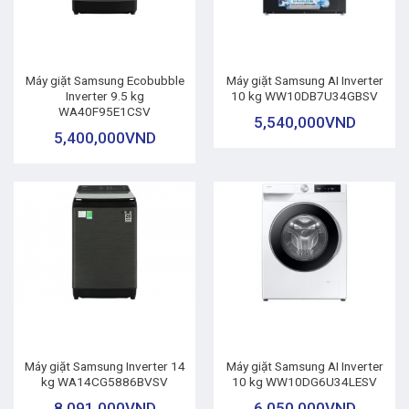
Máy giặt Samsung Ecobubble
Máy giặt Samsung AI Inverter
Inverter 9.5 kg
10 kg WW10DB7U34GBSV
WA40F95E1CSV
5,540,000
VND
5,400,000
VND
Máy giặt Samsung Inverter 14
Máy giặt Samsung AI Inverter
kg WA14CG5886BVSV
10 kg WW10DG6U34LESV
8,091,000
VND
6,050,000
VND