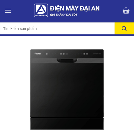
Skip
to
content
Tìm
kiếm: