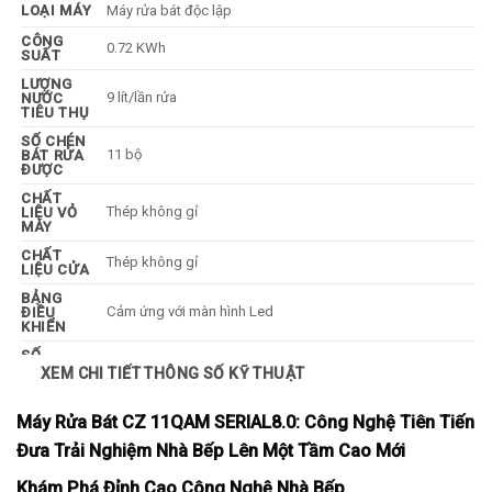
LOẠI MÁY
Máy rửa bát độc lập
CÔNG
0.72 KWh
SUẤT
LƯỢNG
9 lít/lần rửa
NƯỚC
TIÊU THỤ
SỐ CHÉN
11 bộ
BÁT RỬA
ĐƯỢC
CHẤT
Thép không gỉ
LIỆU VỎ
MÁY
CHẤT
Thép không gỉ
LIỆU CỬA
BẢNG
Cảm ứng với màn hình Led
ĐIỀU
KHIỂN
SỐ
CHƯƠNG
XEM CHI TIẾT THÔNG SỐ KỸ THUẬT
5 chương trình
TRÌNH
HOẠT
ĐỘNG
Máy Rửa Bát CZ 11QAM SERIAL8.0: Công Nghệ Tiên Tiến
CÔNG
Đưa Trải Nghiệm Nhà Bếp Lên Một Tầm Cao Mới
Rửa nước nóng
NGHỆ
RỬA
Khám Phá Đỉnh Cao Công Nghệ Nhà Bếp