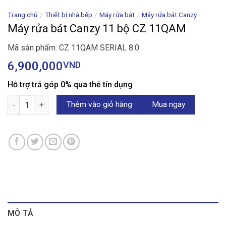
Trang chủ
/
Thiết bị nhà bếp
/
Máy rửa bát
/
Máy rửa bát Canzy
Máy rửa bát Canzy 11 bộ CZ 11QAM
Mã sản phẩm: CZ 11QAM SERIAL 8.0
6,900,000
VND
Hỗ trợ trả góp 0% qua thẻ tín dụng
Máy rửa bát Canzy 11 bộ CZ 11QAM số lượng
Thêm vào giỏ hàng
Mua ngay
MÔ TẢ