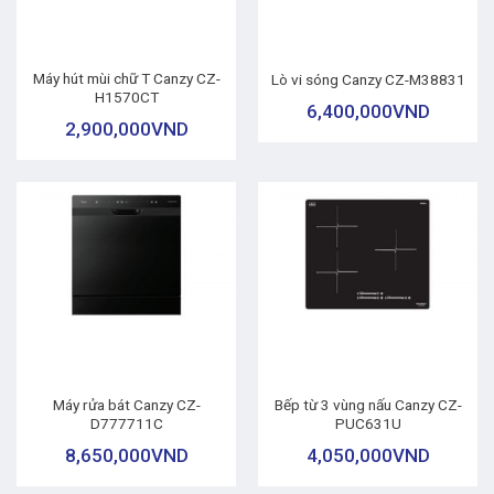
Máy hút mùi chữ T Canzy CZ-
Lò vi sóng Canzy CZ-M38831
H1570CT
6,400,000
VND
2,900,000
VND
Máy rửa bát Canzy CZ-
Bếp từ 3 vùng nấu Canzy CZ-
D777711C
PUC631U
8,650,000
VND
4,050,000
VND