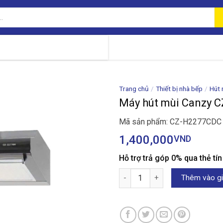
Trang chủ
/
Thiết bị nhà bếp
/
Hút 
Máy hút mùi Canzy 
Mã sản phẩm: CZ-H2277CDC
1,400,000
VND
Hỗ trợ trả góp 0% qua thẻ tí
Máy hút mùi Canzy CZ-H2277C
Thêm vào gi