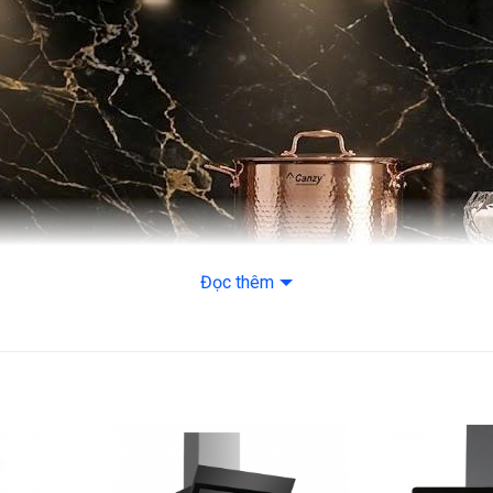
Đọc thêm
n bộ thân máy được làm từ chất liệu thép không gỉ (Inox):
 nhiều hơi ẩm, muối và dầu mỡ. Máy luôn giữ được độ sáng bóng, khô
 chùi dầu mỡ trở nên cực kỳ đơn giản, chỉ cần một nhát lau nhẹ là m