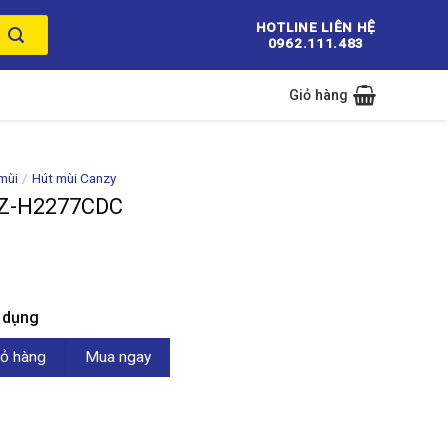
HOTLINE LIÊN HỆ
0962.111.483
Giỏ hàng
mùi
/
Hút mùi Canzy
CZ-H2277CDC
n dụng
DC số lượng
ỏ hàng
Mua ngay