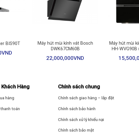
ển, nhưng sức mạnh bên trong lại rất đáng nể:
+
+
 tạo ra lực hút 450m3/h.
Máy hút mùi kính vát Bosch
Máy hút mùi kí
ter BIS90T
ăn nồng và hơi nóng tỏa ra trong quá trình nấu nướng, giữ cho không 
DWK67CM60B
HH-WVG90B (
0
VND
22,000,000
VND
15,500,
 học với 3 tốc độ hút tùy chỉnh. Đây là loại điều khiển có độ bền c
 Khách Hàng
Chính sách chung
ất tùy theo món ăn đang nấu (từ hầm nhẹ nhàng đến chiên xào nhiều
ua hàng
Chính sách giao hàng – lắp đặt
thanh toán
Chính sách bảo hành
Chính sách xử lý khiếu nại
o bên trong, bảo vệ động cơ an toàn. Thiết kế tấm lưới có thể tháo
Chính sách bảo mật
oài qua ống thoát tiêu chuẩn Φ120 (mm).