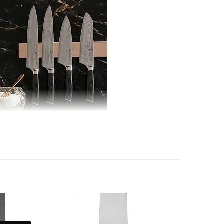
ng bị gỉ sét sau nhiều năm sử dụng.
áy lại như mới.