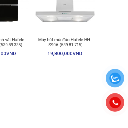
+
nh vát Hafele
Máy hút mùi đảo Hafele HH-
gian bếp luôn thoáng đãng, dễ chịu.
539.89.335)
IS90A (539.81.715)
000
VND
19,800,000
VND
ao nhất, ít hỏng hóc và cực kỳ dễ sử dụng cho cả người
 mùi).
 rời dễ dàng để vệ sinh hàng tuần.