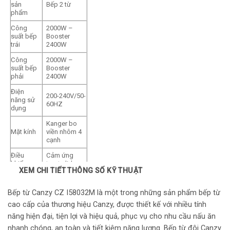
sản
Bếp 2 từ
phẩm
Công
2000W –
suất bếp
Booster
trái
2400W
Công
2000W –
suất bếp
Booster
phải
2400W
Điện
200-240V/50-
năng sử
60HZ
dụng
Kanger bo
Mặt kính
viền nhôm 4
cạnh
Điều
Cảm ứng
khiển
trượt slide
XEM CHI TIẾT THÔNG SỐ KỸ THUẬT
Kích
thước
730x 430mm
Bếp từ Canzy CZ I58032M là một trong những sản phẩm bếp từ
bếp
cao cấp của thương hiệu Canzy, được thiết kế với nhiều tính
Kích
năng hiện đại, tiện lợi và hiệu quả, phục vụ cho nhu cầu nấu ăn
thước
690x 390mm
cắt đá
nhanh chóng, an toàn và tiết kiệm năng lượng. Bếp từ đôi Canzy