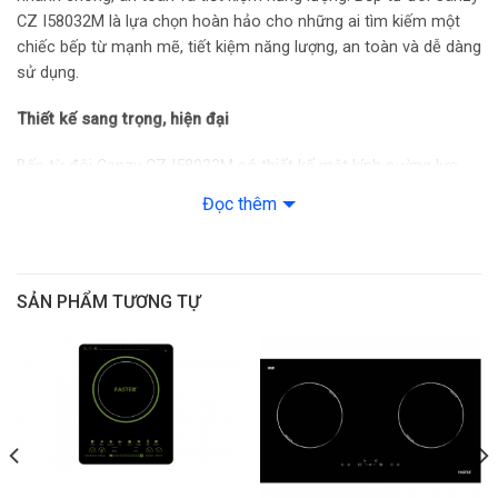
CZ I58032M là lựa chọn hoàn hảo cho những ai tìm kiếm một
chiếc bếp từ mạnh mẽ, tiết kiệm năng lượng, an toàn và dễ dàng
sử dụng.
Thiết kế sang trọng, hiện đại
Bếp từ đôi Canzy CZ I58032M có thiết kế mặt kính cường lực
Kanger bo viền nhôm 4 cạnh , chịu nhiệt tốt và dễ dàng vệ sinh
Đọc thêm
sau khi sử dụng. Kích thước bếp vừa phải, phù hợp với nhiều
không gian bếp, mang đến vẻ đẹp tinh tế và hiện đại cho căn
bếp của bạn.
SẢN PHẨM TƯƠNG TỰ
Công suất mạnh mẽ
Bếp có tổng công suất lên đến 4000W, chia đều cho hai vùng
nấu, giúp việc nấu ăn trở nên nhanh chóng và tiết kiệm thời gian.
Công suất booster 2400W mạnh mẽ giúp đun nấu nhanh chóng,
không mất nhiều thời gian cho các món ăn yêu cầu nhiệt độ
cao như xào, chiên hay luộc.