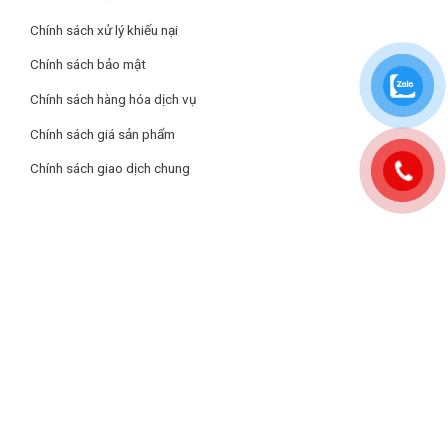
Chính sách xử lý khiếu nại
Tính năng an toàn
Chính sách bảo mật
– Tự động ngắt, tự nhận diện vùng nấu
Chính sách hàng hóa dịch vụ
– Tính năng chống tràn thông minh
Chính sách giá sản phẩm
– Khoá phím, bảo vệ quá nhiệt quá áp
Chính sách giao dịch chung
– Tính năng sôi liu riu ở nhiệt độ thấp