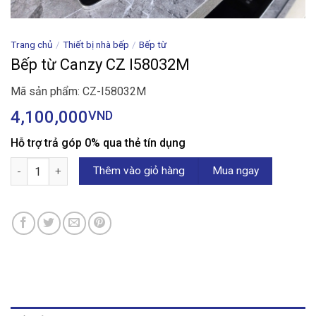
Trang chủ
/
Thiết bị nhà bếp
/
Bếp từ
Bếp từ Canzy CZ I58032M
Mã sản phẩm: CZ-I58032M
4,100,000
VND
Hỗ trợ trả góp 0% qua thẻ tín dụng
Bếp từ Canzy CZ I58032M số lượng
Thêm vào giỏ hàng
Mua ngay