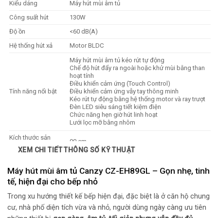
Kiểu dáng
Máy hút mùi âm tủ
Công suất hút
130W
Độ ồn
<60 dB(A)
Hệ thống hút xả
Motor BLDC
Máy hút mùi âm tủ kéo rút tự động
Chế độ hút đẩy ra ngoài hoặc khử mùi bằng than
hoạt tính
Điều khiển cảm ứng (Touch Control)
Tính năng nổi bật
Điều khiển cảm ứng vẫy tay thông minh
Kéo rút tự động bằng hệ thống motor và ray trượt
Đèn LED siêu sáng tiết kiệm điện
Chức năng hẹn giờ hút linh hoạt
Lưới lọc mỡ bằng nhôm
Kích thước sản
90 cm
phẩm
XEM CHI TIẾT THÔNG SỐ KỸ THUẬT
Điện áp sử dụng
220 V / 50 Hz
Máy hút mùi âm tủ Canzy CZ-EH89GL – Gọn nhẹ, tinh
Năm ra mắt
Đang cập nhật
tế, hiện đại cho bếp nhỏ
xuất xứ
Malaysia
Trong xu hướng thiết kế bếp hiện đại, đặc biệt là ở căn hộ chung
Bảo hành
3 năm
cư, nhà phố diện tích vừa và nhỏ, người dùng ngày càng ưu tiên