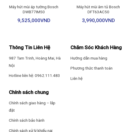
Âm tủ gọn gàng, giấu thân máy hoàn toàn:
Máy hút mùi áp tường Bosch
Máy hút mùi âm tủ Bosch
Thân máy được lắp ẩn bên trong khoang tủ, chỉ để lộ phần
DWB77IM50
DFT63AC50
mặt kéo mỏng ở phía dưới. Khi không dùng, máy gần như
9,525,000
VND
3,990,000
VND
“biến mất”, giữ cho không gian bếp
phẳng, thoáng, tối giản
.
Kéo rút tự động bằng motor và ray trượt:
Chỉ cần
kéo nhẹ mặt trước
, hệ thống motor & ray trượt sẽ hỗ
Thông Tin Liên Hệ
Chăm Sóc Khách Hàng
trợ đẩy phần hút ra ngoài, máy tự kích hoạt chế độ làm việc.
Khi đóng lại, thiết bị tắt và trở về trạng thái gọn gàng, không
987 Tam Trinh, Hoàng Mai, Hà
Hướng dẫn mua hàng
chiếm không gian.
Nội
Phương thức thanh toán
Cơ chế này không chỉ tiện lợi mà còn tạo cảm giác
cao cấp,
Hotline liên hệ: 0962.111.483
hiện đại
mỗi lần sử dụng.
Liên hệ
Vỏ thép cán sơn đen cao cấp:
Chính sách chung
Toàn thân máy được làm từ
thép cán sơn đen
:
Chính sách giao hàng – lắp
Cứng cáp, chắc chắn.
đặt
Chính sách bảo hành
Chống bám bẩn tốt, dễ lau chùi.
Chính sách xử lý khiếu nại