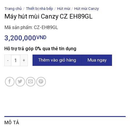
Trang chủ
/
Thiết bị nhà bếp
/
Hút mùi
/
Hút mùi Canzy
Máy hút mùi Canzy CZ EH89GL
Mã sản phẩm: CZ-EH89GL
3,200,000
VND
Hỗ trợ trả góp 0% qua thẻ tín dụng
Máy hút mùi Canzy CZ EH89GL số lượng
Thêm vào giỏ hàng
Mua ngay
MÔ TẢ