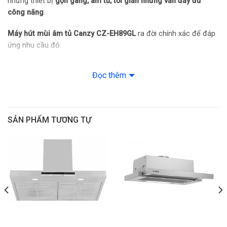
những thiết bị
gọn gàng, âm tủ, tối giản nhưng vẫn đầy đủ
công năng
.
Máy hút mùi âm tủ Canzy CZ-EH89GL
ra đời chính xác để đáp
ứng nhu cầu đó:
Thiết kế
kéo rút âm tủ
tinh gọn.
Đọc thêm
Điều khiển cảm ứng & vẫy tay
không chạm.
Động cơ mạnh – vận hành êm
, linh hoạt hút xả.
SẢN PHẨM TƯƠNG TỰ
Đây là lựa chọn lý tưởng cho những ai muốn sở hữu một
gian
bếp chỉn chu, sạch mùi, nhưng vẫn giữ được sự liền mạch và
thẩm mỹ cao
.
Thiết kế âm tủ kéo rút – Tối ưu không gian, tăng tính
thẩm mỹ
Điểm gây ấn tượng đầu tiên của
Canzy CZ-EH89GL
chính
là
kiểu dáng âm tủ kéo rút tự động
.