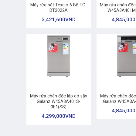
Máy rửa bát Texgio 6 Bộ TG-
Máy rửa chén độc
DT2022A
W45A3A401M-
3,421,600
VND
4,845,000
+
+
Máy rửa chén độc lập có sấy
Máy rửa chén độc
Galanz W45A3A401S-
Galanz W45A3A
0E1(SS)
4,845,000
4,299,000
VND