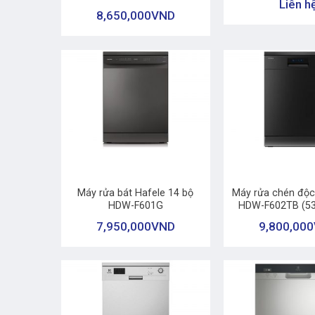
Liên h
8,650,000
VND
+
+
Máy rửa bát Hafele 14 bộ
Máy rửa chén độc
HDW-F601G
HDW-F602TB (53
7,950,000
VND
9,800,000