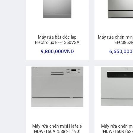
+
+
Máy rửa bát độc lập
Máy rửa chén mini
Electrolux EFF1360VSA
EFC3862
9,800,000
VND
6,650,000
+
+
Máy rửa chén mini Hafele
Máy rửa chén mi
HDW-T50A (538.21.190)
HDW-T50B (539