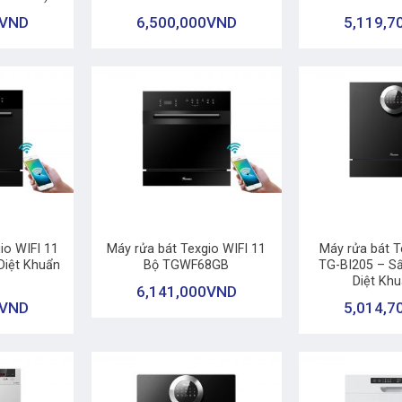
VND
6,500,000
VND
5,119,7
+
+
io WIFI 11
Máy rửa bát Texgio WIFI 11
Máy rửa bát T
iệt Khuẩn
Bộ TGWF68GB
TG-BI205 – Sấ
Diệt Kh
6,141,000
VND
VND
5,014,7