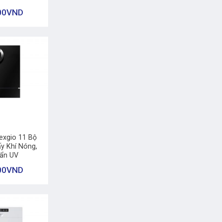
00
VND
exgio 11 Bộ
y Khí Nóng,
uẩn UV
00
VND