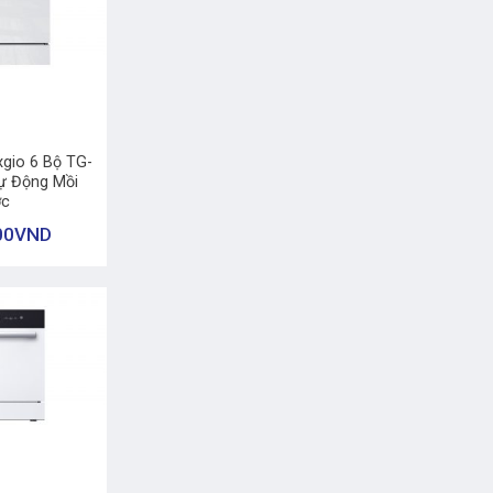
xgio 6 Bộ TG-
ự Động Mồi
c
00
VND