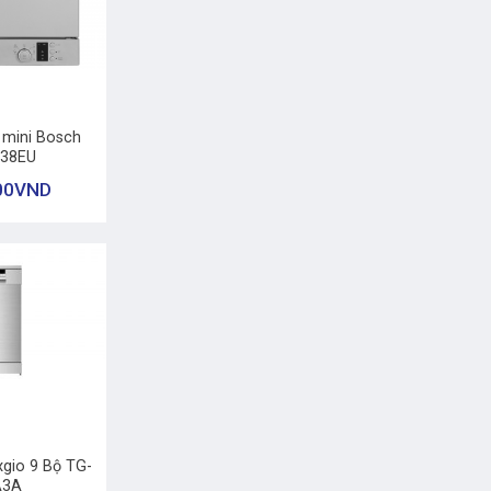
 mini Bosch
38EU
00
VND
xgio 9 Bộ TG-
A3A