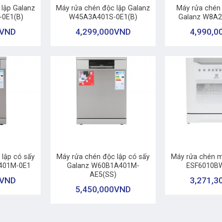
 lập Galanz
Máy rửa chén độc lập Galanz
Máy rửa chén 
0E1(B)
W45A3A401S-0E1(B)
Galanz W8A2
VND
4,299,000
VND
4,990,0
+
+
 lập có sấy
Máy rửa chén độc lập có sấy
Máy rửa chén mi
401M-0E1
Galanz W60B1A401M-
ESF6010B
AE5(SS)
VND
3,271,3
5,450,000
VND