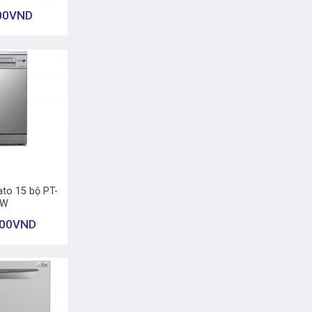
00
VND
ato 15 bộ PT-
DW
000
VND