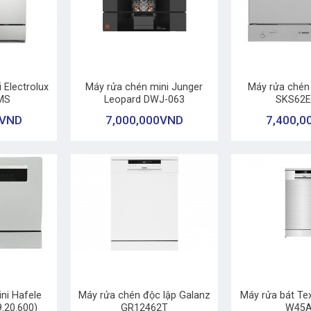
+
+
 Electrolux
Máy rửa chén mini Junger
Máy rửa chén
MS
Leopard DWJ-063
SKS62E
VND
7,000,000
VND
7,400,0
+
+
ni Hafele
Máy rửa chén độc lập Galanz
Máy rửa bát Te
.20.600)
GR12462T
W45