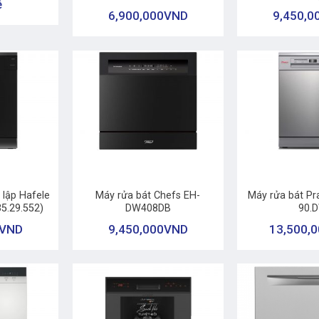
ệ
6,900,000
VND
9,450,0
+
+
 lập Hafele
Máy rửa bát Chefs EH-
Máy rửa bát Pr
5.29.552)
DW408DB
90.
VND
9,450,000
VND
13,500,