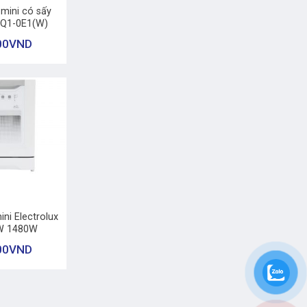
mini có sấy
Q1-0E1(W)
00
VND
ni Electrolux
W 1480W
00
VND