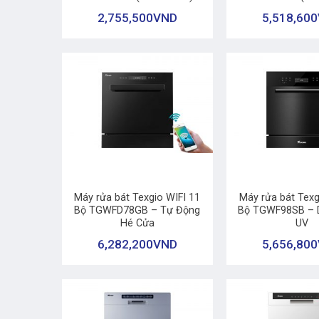
2,755,500
VND
5,518,600
+
+
Máy rửa bát Texgio WIFI 11
Máy rửa bát Texg
Bộ TGWFD78GB – Tự Động
Bộ TGWF98SB – D
Hé Cửa
UV
6,282,200
VND
5,656,800