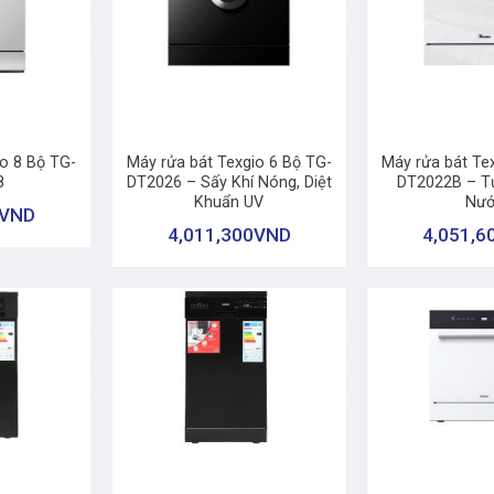
+
+
io 8 Bộ TG-
Máy rửa bát Texgio 6 Bộ TG-
Máy rửa bát Te
8
DT2026 – Sấy Khí Nóng, Diệt
DT2022B – T
Khuẩn UV
Nướ
VND
4,011,300
VND
4,051,6
+
+