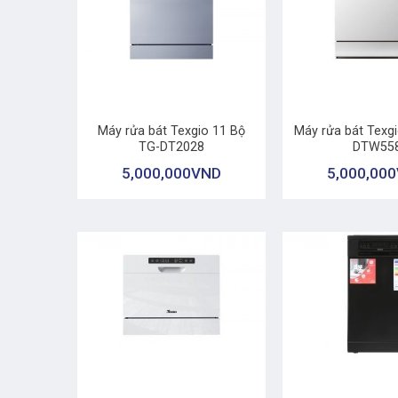
+
+
Máy rửa bát Texgio 11 Bộ
Máy rửa bát Texg
TG-DT2028
DTW55
5,000,000
VND
5,000,000
+
+