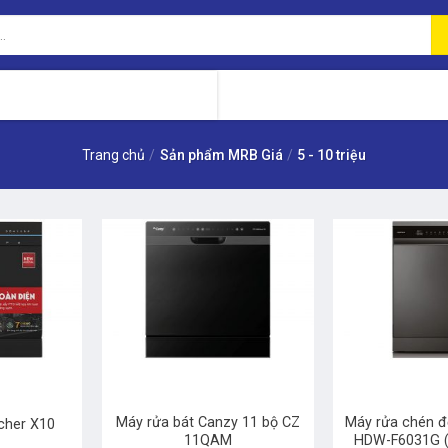
Trang chủ
/
Sản phẩm MRB Giá
/
5 - 10 triệu
+
+
Máy rửa bát Canzy 11 bộ CZ
Máy rửa chén đ
cher X10
11QAM
HDW-F6031G (