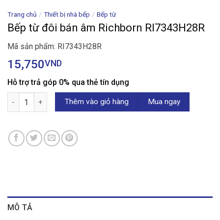
Trang chủ
/
Thiết bị nhà bếp
/
Bếp từ
Bếp từ đôi bán âm Richborn RI7343H28R
Mã sản phẩm: RI7343H28R
15,750
VND
Hỗ trợ trả góp 0% qua thẻ tín dụng
Bếp từ đôi bán âm Richborn RI7343H28R số lượng
Thêm vào giỏ hàng
Mua ngay
MÔ TẢ