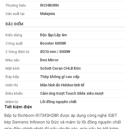
Thương hiệu
RICHBORN
Sản xuất tại
Malaysia
ĐẶC ĐIỂM
Kiểu dáng
Độc lập/Lắp âm
Công suất
Booster 6000W
2 Vùng điện từ
Ø210 mm / 3000W
Màu sắc
Đen Mirror
Mặt kính
Schott Ceran CHLB Đức
Đáy bếp
Thép không gỉ cao cấp
Hiển thị
Màn hình ẩn Hidden tinh tế
Điều khiển
Cảm ứng trượt Touch Silde siêu mượt
Mâm từ
Lõi đồng nguyên chất
Tiết kiệm điện
MÔ TẢ CHI TIẾT
Bếp từ Richborn RI7343H28R được áp dụng công nghệ IGBT
kép Siemens Infineon từ Đức và mâm từ lõi đồng nguyên chất
Công nghệ Smart Inverter
giúp điều chỉnh nhiệt độ nấu chuẩn xác, giúp nấu ăn tiết kiệm