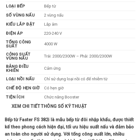
LOẠI BẾP
Bếp từ
SỐ VÙNG NẤU
2 vùng nấu
KIỂU LẮP ĐẶT
Lắp âm
ĐIỆN ÁP
220-240 V
TỔNG CÔNG
4000 W
SUẤT
CÔNG SUẤT
Trái: 2000/2300W – Phải: 2000/2300W
VÙNG NẤU
BẢNG ĐIỀU
Cảm ứng
KHIỂN
LOẠI NỒI NẤU
Chỉ sử dụng loại nồi có đế nhiễm từ
CHẾ ĐỘ HẸN GIỜ
Có hẹn giờ
TIỆN ÍCH
Chức năng Booster
XEM CHI TIẾT THÔNG SỐ KỸ THUẬT
KÍCH THƯỚC
730 x 430 mm
KÍCH THƯỚC
680 x 380 mm
LẮP ÂM
Bếp từ Faster FS 382i là mẫu bếp từ đôi nhập khẩu, được thiết
kế theo phong cách hiện đại, tối ưu hiệu suất nấu và đảm bảo
Khóa phím trẻ em, Chức năng tự nhận diện vùng nấu,
TÍNH NĂNG AN
TOÀN
Cảnh báo chống tràn
an toàn cho người sử dụng. Với tổng công suất lớn, nhiều