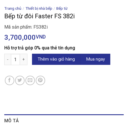
Trang chủ
/
Thiết bị nhà bếp
/
Bếp từ
Bếp từ đôi Faster FS 382i
Mã sản phẩm: FS382i
3,700,000
VND
Hỗ trợ trả góp 0% qua thẻ tín dụng
Bếp từ đôi Faster FS 382i số lượng
Thêm vào giỏ hàng
Mua ngay
MÔ TẢ