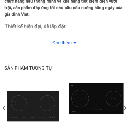
chức năng nấu thông minh và khả năng tiết kiệm điện vượt
trội, sản phẩm đáp ứng tốt nhu cầu nấu nướng hằng ngày của
gia đình Việt.
Thiết kế hiện đại, dễ lắp đặt
Bếp từ Faster FS 382i có thiết kế bo viền bốn cạnh chắc chắn,
giúp bảo vệ mặt kính và tăng độ bền trong quá trình sử dụng.
Đọc thêm
Kiểu dáng gọn gàng, tinh tế, phù hợp với nhiều không gian bếp từ
chung cư đến nhà phố.
Kích thước mặt kính: 730 x 430 mm
SẢN PHẨM TƯƠNG TỰ
Kích thước khoét đá: 680 x 380 mm
Kích thước tiêu chuẩn giúp việc lắp đặt và thay thế bếp cũ trở
nên thuận tiện.
Công suất mạnh mẽ, hiệu suất cao
Bếp được trang bị hai vùng nấu từ hoạt động độc lập, cho hiệu
suất nấu nhanh và ổn định.