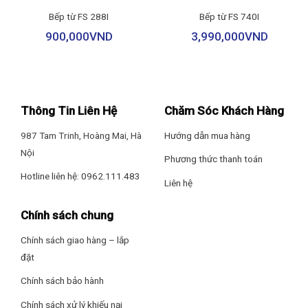
Bếp từ FS 288I
Bếp từ FS 740I
Tổng công suất: 4000W
900,000
VND
3,990,000
VND
Lò trái: 2000W, Booster tối đa 2300W
Lò phải: 2000W, Booster tối đa 2300W
Chức năng Booster cho phép tăng công suất tức thì, giúp rút
Thông Tin Liên Hệ
Chăm Sóc Khách Hàng
ngắn thời gian đun sôi nước, xào nấu ở nhiệt độ cao.
987 Tam Trinh, Hoàng Mai, Hà
Hướng dẫn mua hàng
Tiết kiệm điện năng hiệu quả
Nội
Phương thức thanh toán
Nhờ công nghệ nấu từ hiện đại, nhiệt lượng được truyền trực
Hotline liên hệ: 0962.111.483
Liên hệ
tiếp vào đáy nồi, hạn chế thất thoát nhiệt. Bếp từ Faster FS 382i
giúp tiết kiệm khoảng 30% điện năng tiêu thụ so với các loại bếp
Chính sách chung
truyền thống, góp phần giảm chi phí sinh hoạt cho gia đình.
Chính sách giao hàng – lắp
Nguồn điện sử dụng
đặt
Điện áp: 220V – 240V
Chính sách bảo hành
Tần số: 50 – 60Hz
Chính sách xử lý khiếu nại