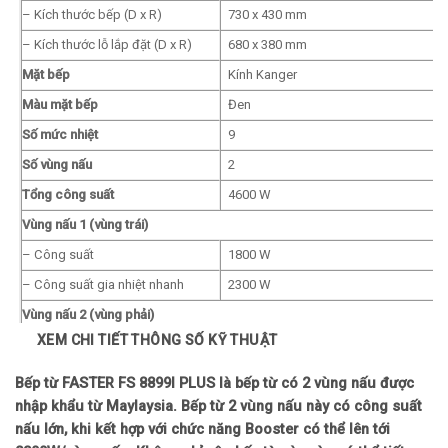
– Kích thước bếp (D x R)
730 x 430 mm
– Kích thước lỗ lắp đặt (D x R)
680 x 380 mm
Mặt bếp
Kính Kanger
Màu mặt bếp
Đen
Số mức nhiệt
9
Số vùng nấu
2
Tổng công suất
4600 W
Vùng nấu 1 (vùng trái)
– Công suất
1800 W
– Công suất gia nhiệt nhanh
2300 W
Vùng nấu 2 (vùng phải)
XEM CHI TIẾT THÔNG SỐ KỸ THUẬT
– Công suất
1800 W
– Công suất gia nhiệt nhanh
2300 W
Bếp từ FASTER FS 8899I PLUS là bếp từ có 2 vùng nấu được
Số vùng nấu bật gia nhiệt nhanh
nhập khẩu từ Maylaysia. Bếp từ 2 vùng nấu này có công suất
2
cùng lúc
nấu lớn, khi kết hợp với chức năng Booster có thể lên tới