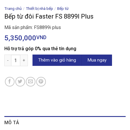
Trang chủ
/
Thiết bị nhà bếp
/
Bếp từ
Bếp từ đôi Faster FS 8899I Plus
Mã sản phẩm: FS8899i plus
5,350,000
VND
Hỗ trợ trả góp 0% qua thẻ tín dụng
Bếp từ đôi Faster FS 8899I Plus số lượng
Thêm vào giỏ hàng
Mua ngay
MÔ TẢ