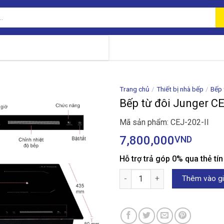
Trang chủ
/
Thiết bị nhà bếp
/
Bếp 
Bếp từ đôi Junger CE
Mã sản phẩm: CEJ-202-II
7,800,000
VND
Hỗ trợ trả góp 0% qua thẻ tí
Bếp từ đôi Junger CEJ-202-II s
Thêm vào gi