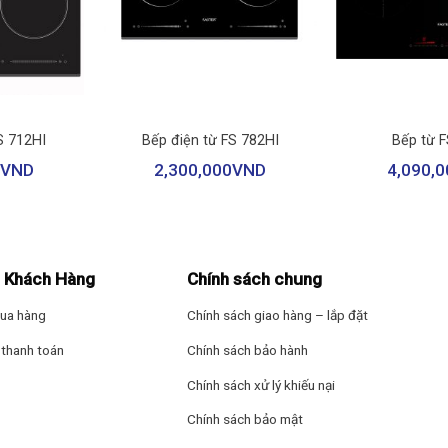
ian nấu
+
+
0W, gia nhiệt nhanh giúp rút ngắn thời gian nấu ăn, món ăn chín nha
S 712HI
Bếp điện từ FS 782HI
Bếp từ 
p bạn nấu được nhiều món cùng một lúc, dù nhà có tiệc tùng chiếc bế
VND
2,300,000
VND
4,090,0
 Khách Hàng
Chính sách chung
ua hàng
Chính sách giao hàng – lắp đặt
thanh toán
Chính sách bảo hành
Chính sách xử lý khiếu nại
Chính sách bảo mật