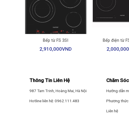
Công suất mạnh mẽ 4000W, tiết kiệm thời g
+
+
Bếp điện từ đôi Junger CEJ-202-II sở hữu công suất 400
 từ FS
Bếp từ FS 3SI
Bếp điện từ F
chế biến. Ngoài ra,
bếp
còn thiết kế 2 vùng nấu từ, giú
2,910,000
VND
2,000,000
ND
Thông Tin Liên Hệ
Chăm Sóc
987 Tam Trinh, Hoàng Mai, Hà Nội
Hướng dẫn m
Hotline liên hệ: 0962.111.483
Phương thức 
Liên hệ