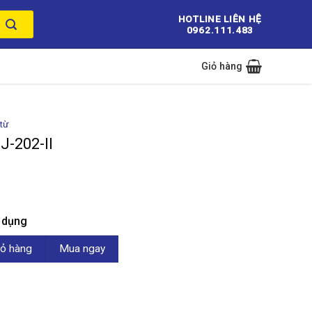
HOTLINE LIÊN HỆ
0962.111.483
Giỏ hàng
từ
J-202-II
n dụng
ố lượng
ỏ hàng
Mua ngay