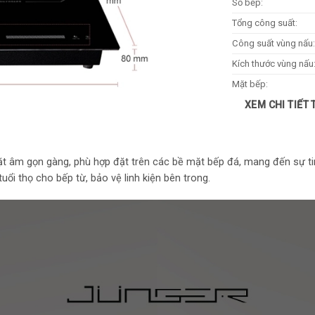
Số bếp:
Tổng công suất:
Công suất vùng nấu:
Kích thước vùng nấu
Mặt bếp:
XEM CHI TIẾT
Bảng điều khiển:
Hẹn giờ:
Khóa an toàn:
 đặt âm gọn gàng, phù hợp đặt trên các bề mặt bếp đá, mang đến sự t
Tự ngắt khi quá nhiệt
tuổi thọ cho bếp từ, bảo vệ linh kiện bên trong.
Loại nồi nấu:
Kích thước lắp đặt:
Khối lượng sản phẩm
Kích thước sản phẩm