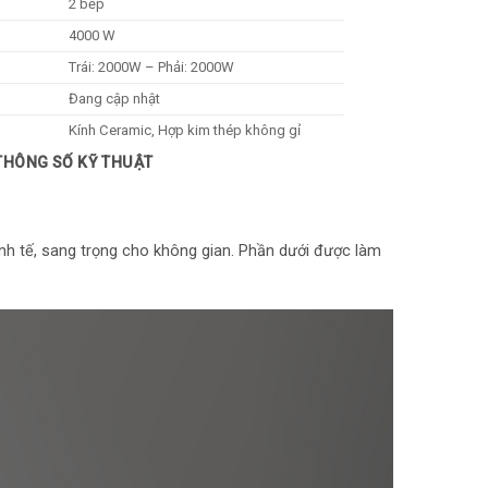
2 bếp
4000 W
Trái: 2000W – Phải: 2000W
:
Đang cập nhật
Kính Ceramic, Hợp kim thép không gỉ
 THÔNG SỐ KỸ THUẬT
Cảm ứng
Thời gian hẹn lên tới 480 phút
Khóa bảng điều khiển
inh tế, sang trọng cho không gian. Phần dưới được làm
:
Có
Chỉ sử dụng loại nồi có đế nhiễm từ
670 x 400 mm
 (kg):
8.6 kg
:
710 x 435 x 80 mm