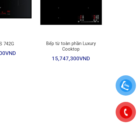
+
nh và đều, giữ được chất dinh dưỡng trong quá trình
Bếp từ toàn phần Luxury
FS 742G
p này vẫn đáp ứng được tốt.
Cooktop
00
VND
15,747,300
VND