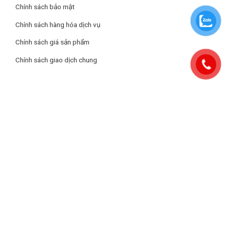
Kích thước sản phẩm: 730R x 430S x 67C mm
Chính sách bảo mật
Kích thước lắp đặt: 690R x 400S mm
Chính sách hàng hóa dịch vụ
Mặt kính
Schott Ceran
cao cấp của Đức
Chính sách giá sản phẩm
Bếp từ Prato PT-2396 được trang bị mặt kính Schott Ceran cao
Chính sách giao dịch chung
cấp, có hệ số dẫn nhiệt thấp, chỉ nóng trên bề mặt vùng nấu mà
không ảnh hưởng đến các vùng lân cận, vì vậy không gây bỏng
khi chạm vào, đảm bảo an toàn cho người dùng. Đặc biệt, mặt
kính này có thể chịu được sốc nhiệt tốt, giảm nguy cơ nứt vỡ do
thay đổi nhiệt độ đột ngột trong quá trình sử dụng và tăng độ
bền cho sản phẩm. Bên cạnh đó còn có khả năng chịu nhiệt độ
lên đến 1000°C, và chịu được trọng lượng lớn từ xoong nồi, đem
đến độ bền bỉ đáng tin cậy.
Gia nhiệt nhanh Booster giúp nấu nướng nhanh
chóng