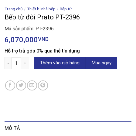
Trang chủ
/
Thiết bị nhà bếp
/
Bếp từ
Bếp từ đôi Prato PT-2396
Mã sản phẩm: PT-2396
6,070,000
VND
Hỗ trợ trả góp 0% qua thẻ tín dụng
Bếp từ đôi Prato PT-2396 số lượng
Thêm vào giỏ hàng
Mua ngay
MÔ TẢ