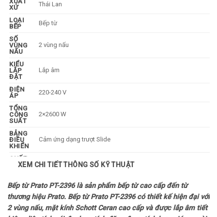
XUẤT
Thái Lan
XỨ
LOẠI
Bếp từ
BẾP
SỐ
2 vùng nấu
VÙNG
NẤU
KIỂU
Lắp âm
LẮP
ĐẶT
ĐIỆN
220-240 V
ÁP
TỔNG
2×2600 W
CÔNG
SUẤT
BẢNG
Cảm ứng dạng trượt Slide
ĐIỀU
KHIỂN
CHẤT
XEM CHI TIẾT THÔNG SỐ KỸ THUẬT
LIỆU
Mặt kính Schott Ceran
MẶT
BẾP
Bếp từ Prato PT-2396
là sản phẩm bếp từ cao cấp đến từ
LOẠI
Chỉ sử dụng loại nồi có đế nhiễm từ
thương hiệu Prato. Bếp từ Prato PT-2396 có thiết kế hiện đại với
NỒI
NẤU
2 vùng nấu, mặt kính Schott Ceran cao cấp và được lắp âm tiết
Công nghệ Inverter Econavi giúp tối ưu -45% điện năng sử dụng