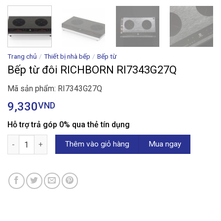
Trang chủ
/
Thiết bị nhà bếp
/
Bếp từ
Bếp từ đôi RICHBORN RI7343G27Q
Mã sản phẩm: RI7343G27Q
9,330
VND
Hỗ trợ trả góp 0% qua thẻ tín dụng
Bếp từ đôi RICHBORN RI7343G27Q số lượng
Thêm vào giỏ hàng
Mua ngay