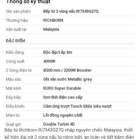
Thông số kỹ thuật
Tên sản phẩm
Bếp từ 2 vùng nấu RI7343G27Q
Thương hiệu
RICHBORN
Sản xuất tại
Malaysia
ĐẶC ĐIỂM
Kiểu dáng
Độc lập/Lắp âm
Công suất
4000W
2 Vùng điện từ
Ø200 mm / 2200W Booster
Màu sắc
Ghi vân xước Metallic grey
Mặt kính
EURO Super Durable
Đáy bếp
Sơn tĩnh điện cao cấp
Điều khiển
Cảm ứng trượt Touch Silde siêu mượt
Mâm từ
Lõi đồng nguyên chất
Quạt gió
Double Turbin 4D
Bếp từ Richborn RI7343G27Q nhập nguyên chiếc Malaysia, thiết
MÔ TẢ CHI TIẾT
kế hiện đại với 2 vùng nấu từ riêng biệt, an toàn và tiết kiệm điện