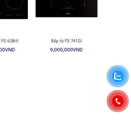
+
ừ FS 628HI
Bếp từ FS 741GI
00
VND
9,000,000
VND