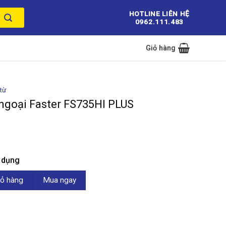
HOTLINE LIÊN HỆ
0962.111.483
Giỏ hàng
từ
 ngoại Faster FS735HI PLUS
n dụng
ter FS735HI PLUS số lượng
ỏ hàng
Mua ngay