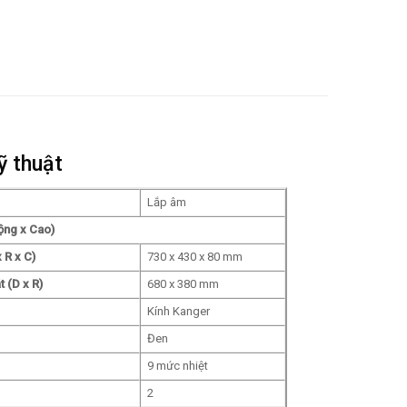
ỹ thuật
Lắp âm
ộng x Cao)
 R x C)
730 x 430 x 80 mm
t (D x R)
680 x 380 mm
Kính Kanger
Đen
9 mức nhiệt
2