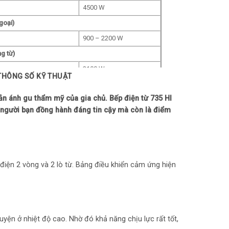
4500 W
goại)
900 – 2200 W
g từ)
2100 W
 THÔNG SỐ KỸ THUẬT
 nhanh
2300 W
ản ánh gu thẩm mỹ của gia chủ. Bếp điện từ 735 HI
 nhiệt nhanh cùng lúc
1
ột người bạn đồng hành đáng tin cậy mà còn là điểm
Trên mặt bếp
Cảm ứng
 điện 2 vòng và 2 lò từ. Bảng điều khiển cảm ứng hiện
Trên mặt bếp
LED
uyện ở nhiệt độ cao. Nhờ đó khả năng chịu lực rất tốt,
220/240V