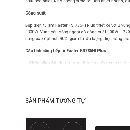
chịu sốc nhiệt. Kính chống xước tốt, tản nhiệt nhanh, đư
Công suất
Bếp điện từ âm Faster FS 735HI Plus thiết kế với 2 v
2300W. Vùng nấu hồng ngoại có công suất 900W – 2200W
nâng cao đạt hơn 90%, giảm tối đa lượng điện năng thất 
Các tính năng bếp từ Faster FS735HI Plus
–
Chức năng Sôi liu riu:
giúp thức ăn chín đều ở nhiệt
–
Chức năng tạm dừng Pause (Stop go)
: Có thể tạm d
hoạt động trở lại đúng cài đặt trước đó khi được khởi chạ
–
Chức năng chống tràn Water Overflow:
Trên tất cả s
SẢN PHẨM TƯƠNG TỰ
nước tràn đến khu vực bàn phím điều khiển, sau khoản
–
Chức năng hâm nóng
giữ cho thức ăn luôn nóng và 
phải lo lắng về việc thức ăn nguội đi hay cần phải đun lạ