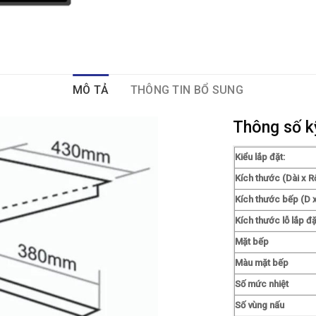
MÔ TẢ
THÔNG TIN BỔ SUNG
Thông số k
Kiểu lắp đặt:
Kích thước (Dài x R
Kích thước bếp (D x
Kích thước lỗ lắp đặ
Mặt bếp
Màu mặt bếp
Số mức nhiệt
Số vùng nấu