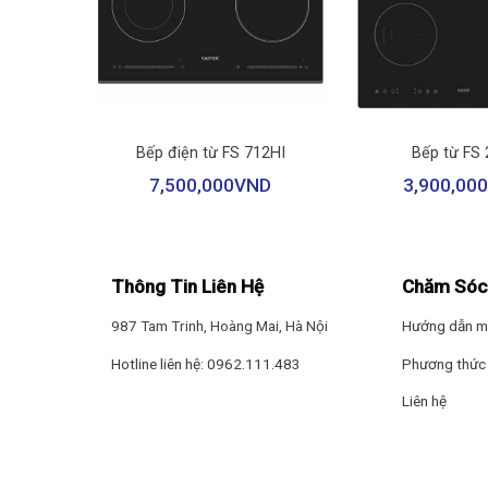
+
+
8I
Bếp điện từ FS 712HI
Bếp từ FS 
ND
7,500,000
VND
3,900,000
Thông Tin Liên Hệ
Chăm Sóc
987 Tam Trinh, Hoàng Mai, Hà Nội
Hướng dẫn m
Hotline liên hệ: 0962.111.483
Phương thức 
Liên hệ