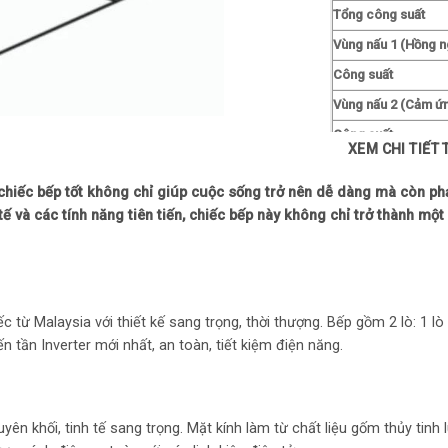
Tổng công suất
Vùng nấu 1 (Hồng n
Công suất
Vùng nấu 2 (Cảm ứn
Công suất
XEM CHI TIẾT
Công suất gia nhiệt
chiếc bếp tốt không chỉ giúp cuộc sống trở nên dễ dàng mà còn ph
Số vùng nấu bật gia
tế và các tính năng tiên tiến, chiếc bếp này không chỉ trở thành m
Bảng điều khiển
Vị trí:
Kiểu điều khiển
Màn hình hiển thị
từ Malaysia với thiết kế sang trọng, thời thượng. Bếp gồm 2 lò: 1 lò
 tần Inverter mới nhất, an toàn, tiết kiệm điện năng.
Vị trí
Kiểu hiển thị
Năng lượng tiêu thụ
 khối, tinh tế sang trọng. Mặt kính làm từ chất liệu gốm thủy tinh l
Điện áp