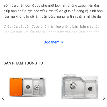
Bồn rửa chén còn được phủ một lớp mịn chống xước hiện đại
giúp hạn chế được các vết xước tối đa giúp dễ dàng vệ sinh bồn
rửa mà không lo sẽ làm trầy bồn, mang lại tính thẩm mỹ lâu dài.
Chậu rửa bát còn được phủ thêm lớp chống bám bẩn siêu tốt.
Các vết bẩn, vết dầu mỡ sẽ không bám vào bồn, giúp cho bồn
luôn trong tình trạng sạch sẽ.
Đọc thêm
Co 2 hộc rửa rộng rãi
Hafele HS20-SSN2R90S/567.20.506 gồm 2 hộc rộng rãi, mỗi học
có kích thước là 355 x 410 mm sẽ phục vụ tốt nhu cầu rửa rau
SẢN PHẨM TƯƠNG TỰ
củ, rửa hoa quả, rửa bát đĩa thật tiện lợi.
Bồn rửa chén sở hữu gam màu bạc sáng bóng, phù hợp với mọi
nội thất nhà bếp của các gia đình.
Kèm một rổ lọc rác tiện lợi
Chậu rửa bát Hafele HS20-SSN2R90S/567.20.506 đi kèm một rổ
lọc rác sẽ giữ lại cặn bẩn hiệu quả, tránh tắc nghẽn đường ống