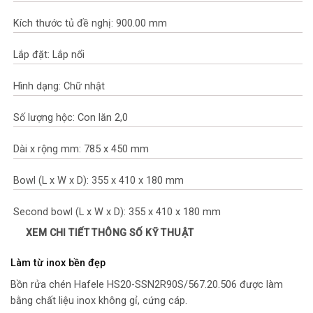
Kích thước tủ đề nghị: 900.00 mm
Lắp đặt: Lắp nổi
Hình dạng: Chữ nhật
Số lượng hộc: Con lăn 2,0
Dài x rộng mm: 785 x 450 mm
Bowl (L x W x D): 355 x 410 x 180 mm
Second bowl (L x W x D): 355 x 410 x 180 mm
XEM CHI TIẾT THÔNG SỐ KỸ THUẬT
Vật liệu chậu: Inox
Làm từ inox bền đẹp
Độ dày vật liệu: 0.80 mm
Bồn rửa chén Hafele HS20-SSN2R90S/567.20.506 được làm
bằng chất liệu inox không gỉ, cứng cáp.
Trọn bộ gồm: Trọn bộ 567.25.923 (bao gồm siphon)