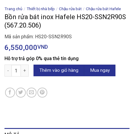
Trang chủ
/
Thiết bị nhà bếp
/
Chậu rửa bát
/
Chậu rửa bát Hafele
Bồn rửa bát inox Hafele HS20-SSN2R90S
(567.20.506)
Mã sản phẩm: HS20-SSN2R90S
6,550,000
VND
Hỗ trợ trả góp 0% qua thẻ tín dụng
Bồn rửa bát inox Hafele HS20-SSN2R90S (567.20.506) số lượng
Thêm vào giỏ hàng
Mua ngay