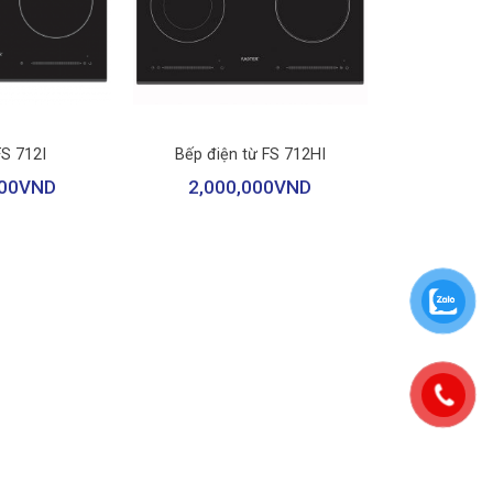
+
FS 712I
Bếp điện từ FS 712HI
00
VND
2,000,000
VND