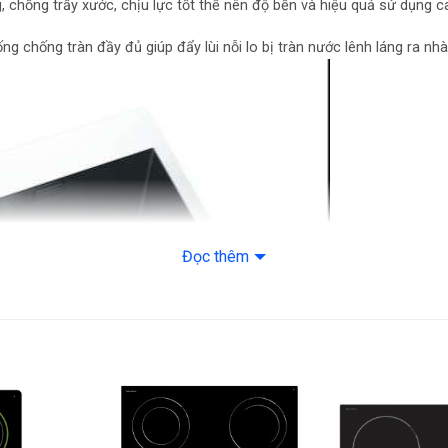
, chống trầy xước, chịu lực tốt thế nên độ bền và hiệu quả sử dụng 
 chống tràn đầy đủ giúp đẩy lùi nỗi lo bị tràn nước lênh láng ra nhà 
Đọc thêm