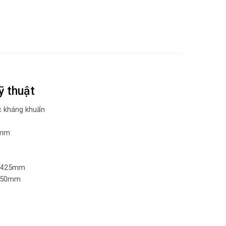
ỹ thuật
c kháng khuẩn
0mm
0x425mm
 750mm