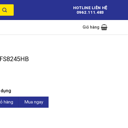
HOTLINE LIÊN HỆ
0962.111.483
Giỏ hàng
r FS8245HB
n dụng
 số lượng
ỏ hàng
Mua ngay