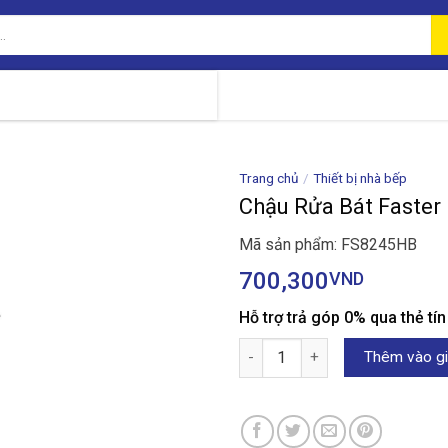
Trang chủ
/
Thiết bị nhà bếp
Chậu Rửa Bát Faste
Mã sản phẩm: FS8245HB
700,300
VND
Hỗ trợ trả góp 0% qua thẻ tí
Chậu Rửa Bát Faster FS8245HB
Thêm vào gi