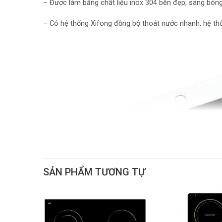
– Được làm bằng chất liệu inox 304 bền đẹp, sáng bóng
– Có hệ thống Xifong đồng bộ thoát nước nhanh, hệ thống
SẢN PHẨM TƯƠNG TỰ