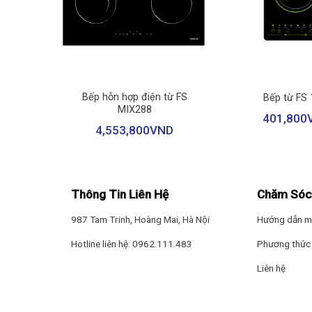
+
+
Luxury
Bếp hỗn hợp điện từ FS
Bếp từ FS 
MIX288
401,800
ND
4,553,800
VND
– Giúp căn bếp gia đình trở nên sang trọng, tiện dụng.
– Được làm từ Inox phủ nano bạc kháng khuẩn
– Giúp căn bếp gia đình trở nên sang trọng, tiện dụng.
Thông Tin Liên Hệ
Chăm Sóc
987 Tam Trinh, Hoàng Mai, Hà Nội
Hướng dẫn m
– Được làm từ Inox phủ nano bạc kháng khuẩn
Hotline liên hệ: 0962.111.483
Phương thức 
Liên hệ