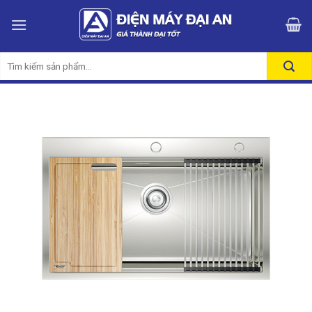
Skip
to
content
Tìm
kiếm: