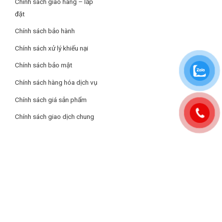
Thoát nước nhanh, cơ chế ngăn mùi hôi với
hệ thống Siphon
Chính sách giao hàng – lắp
(ống thoát thải) cải tiến
đặt
Bát rác kháng khuẩn, ức chế hiệu quả sinh trưởng của vi
Chính sách bảo hành
khuẩn với
bề mặt phủ Nano Ag+
, ứng dụng công nghệ kháng
Chính sách xử lý khiếu nại
khuẩn HYPERKILA-MIC
Chính sách bảo mật
Tốc độ xả tăng lên đến 30% với
tay thoát tràn
mới thiết kế
vuông hiện đại
Chính sách hàng hóa dịch vụ
Chính sách giá sản phẩm
Chính sách giao dịch chung