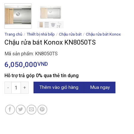
Trang chủ
/
Thiết bị nhà bếp
/
Chậu rửa bát
/
Chậu rửa bát Konox
Chậu rửa bát Konox KN8050TS
Mã sản phẩm: KN8050TS
6,050,000
VND
Hỗ trợ trả góp 0% qua thẻ tín dụng
Chậu rửa bát Konox KN8050TS số lượng
Thêm vào giỏ hàng
Mua ngay