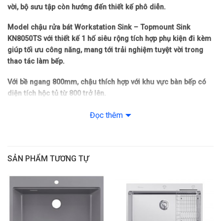
vời, bộ sưu tập còn hướng đến thiết kế phô diễn.
Model chậu rửa bát Workstation Sink – Topmount Sink
KN8050TS với thiết kế 1 hố siêu rộng tích hợp phụ kiện đi kèm
giúp tối ưu công năng, mang tới trải nghiệm tuyệt vời trong
thao tác làm bếp.
Với bề ngang 800mm, chậu thích hợp với khu vực bàn bếp có
diện tích hộc tủ từ 800 trở lên.
Điểm nổi bật
Đọc thêm
Dòng chậu hạ bậc – tích hợp công năng: thớt gỗ, rollmat
Chậu 1 hố siêu rộng
SẢN PHẨM TƯƠNG TỰ
Lòng chậu sâu tăng dung tích hố, hạn chế bắn nước
Thoát nước hiệu quả với thiết kế rãnh thoát nước X-line
Vệ sinh lòng chậu dễ dàng với góc lượn R15 mm
Chậu cho phép lắp đặt dương, âm, bán âm mặt đá. Nhà cung
cấp ưu tiên phong cách lắp đặt dương, bán âm.