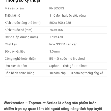
Thông số kỹ thuật
Mã sản phẩm
KN8050TS
Thiết kế hố
1 hố đơn hạ bậc siêu rộng
Kích thước tổng thể (mm)
800 x 500 x 228
Kích thước hố (mm)
750 x 405
Cắt đá lắp dương (mm)
770 x 470
Chất liệu
Inox SS304 cao cấp
Độ dày vật liệu
1.0 mm
Công nghệ hoàn thiện
Bề mặt xước mờ Brushed
Phụ kiện đi kèm
Siphon + Thớt gỗ + Rollmat
Bảo hành chính hãng
10 năm chậu – 3 năm hệ thống ống xả
Workstation – Topmount Series là dòng sản phẩm luôn
chiếm trọn sự quan tâm bởi ngoài công năng tích hợp tuyệt