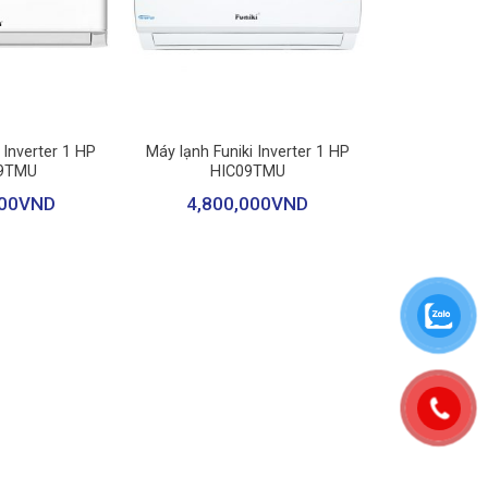
+
g dễ dàng nhận biết, chẩn đoán và sửa chữa lỗi máy kịp
 Inverter 1 HP
Máy lạnh Funiki Inverter 1 HP
9TMU
HIC09TMU
00
VND
4,800,000
VND