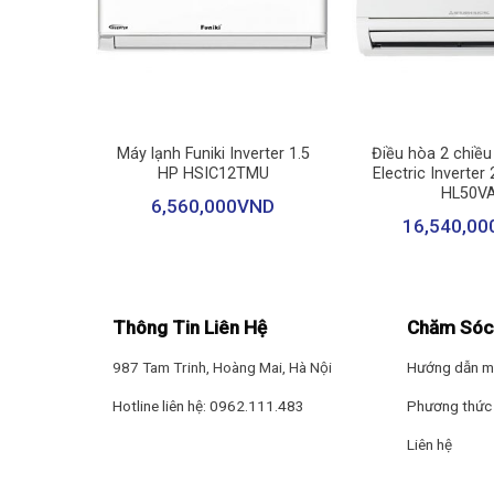
Tự động báo lỗi
+
+
Với chức năng này, khi điều hòa phát sinh lỗi, những m
thời.
rter 1.5
Máy lạnh Funiki Inverter 1.5
Điều hòa 2 chiều
U
HP HSIC12TMU
Electric Inverte
HL50V
ND
6,560,000
VND
16,540,00
Thông Tin Liên Hệ
Chăm Sóc
987 Tam Trinh, Hoàng Mai, Hà Nội
Hướng dẫn m
Hotline liên hệ: 0962.111.483
Phương thức 
Liên hệ