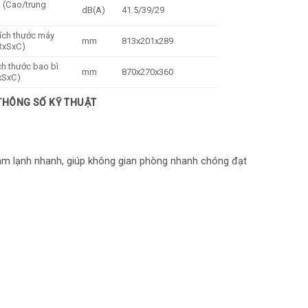
 (Cao/trung
dB(A)
41.5/39/29
ích thước máy
mm
813x201x289
RxSxC)
ch thước bao bì
mm
870x270x360
xSxC)
ối lượng (tịnh/
 THÔNG SỐ KỸ THUẬT
kg
8.5/10.8
ng gói)
oài trời
m3/h
1300
i
dB(A)
53.5
 làm lạnh nhanh, giúp không gian phòng nhanh chóng đạt
ích thước máy
mm
668x252x469
RxSxC)
ch thước bao bì
mm
765x270x525
xSxC)
ối lượng (tịnh/
kg
21.4/23.1
ng gói)
lượng
kg
R32/0.44
ng đẩy/ ống hồi
mm
6.35mm/9.52mm
iều dài ống tối đa
m
20