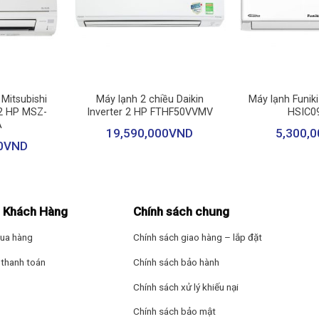
+
+
ã lỗi này sẽ được hiển thị trên màn hình dàn lạnh, giúp cho người dùn
 Mitsubishi
Máy lạnh 2 chiều Daikin
Máy lạnh Funiki
r 2 HP MSZ-
Inverter 2 HP FTHF50VVMV
HSIC0
A
19,590,000
VND
5,300,0
0
VND
 Khách Hàng
Chính sách chung
ua hàng
Chính sách giao hàng – lắp đặt
thanh toán
Chính sách bảo hành
Chính sách xử lý khiếu nại
Chính sách bảo mật