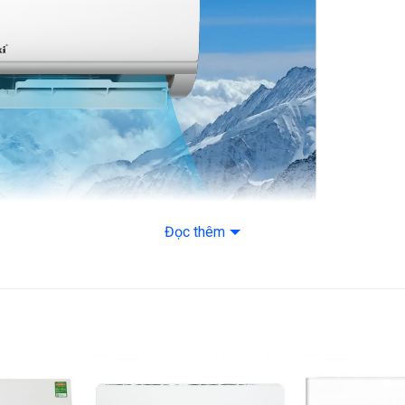
Ch
Đường ống môi
tối
chất lạnh
Ch
th
Ch
ch
Diện tích lắp đặt kh
Đọc thêm