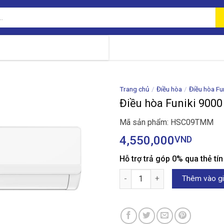
Trang chủ
/
Điều hòa
/
Điều hòa Fu
Điều hòa Funiki 90
Mã sản phẩm: HSC09TMM
4,550,000
VND
Hỗ trợ trả góp 0% qua thẻ tí
Điều hòa Funiki 9000 BTU HS
Thêm vào gi