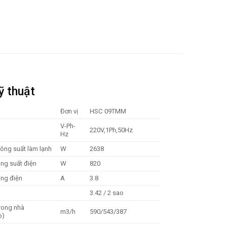
ỹ thuật
Đơn vị
HSC 09TMM
V-Ph-
220V,1Ph,50Hz
Hz
ông suất làm lạnh
W
2638
ng suất điện
W
820
ng điện
A
3.8
3.42 / 2 sao
rong nhà
m3/h
590/543/387
p)