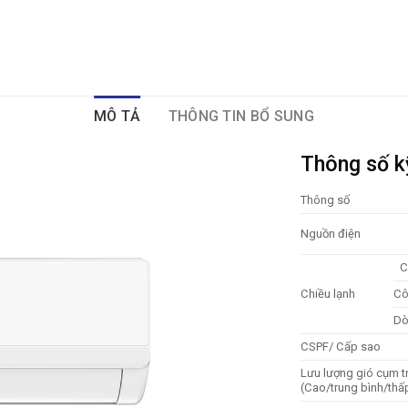
MÔ TẢ
THÔNG TIN BỔ SUNG
Thông số k
Thông số
Nguồn điện
C
Chiều lạnh
Cô
Dò
CSPF/ Cấp sao
Lưu lượng gió cụm t
(Cao/trung bình/thấ