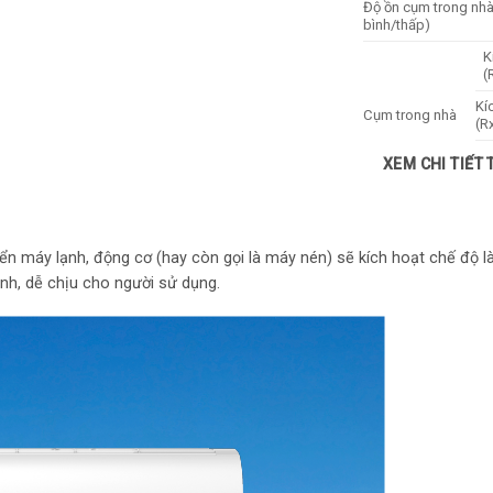
Độ ồn cụm trong nhà
bình/thấp)
K
(
Kí
Cụm trong nhà
(R
Kh
XEM CHI TIẾT
đó
Lưu lượng gió cụm ng
Độ ồn cụm ngoài trờ
hiển máy lạnh, động cơ (hay còn gọi là máy nén) sẽ kích hoạt chế độ
K
h, dễ chịu cho người sử dụng.
(
Kí
Cụm ngoài trời
(R
Kh
đó
Môi chất lạnh/ định 
Ố
Ch