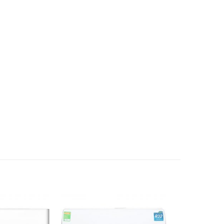
ênh lệch độ cao
m
10
 đa
iều dài ống tối
m
3
iểu
iều dài ống tiêu
m
7.5
uẩn
uyến cáo (làm lạnh)
m2
12～18