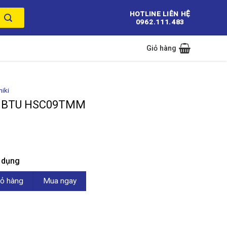
HOTLINE LIÊN HỆ
0962.111.483
Giỏ hàng
niki
00 BTU HSC09TMM
n dụng
C09TMM số lượng
ỏ hàng
Mua ngay