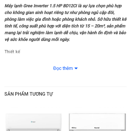
Chất liệu dàn tản nhiệt: Ống dẫn gas bằng Đồng – Lá tản nhiệt
Máy lạnh Gree Inverter 1.5 HP BD12CI là sự lựa chọn phù hợp
bằng Nhôm
cho không gian sinh hoạt riêng tư như phòng ngủ cặp đôi,
phòng làm việc gia đình hoặc phòng khách nhỏ. Sở hữu thiết kế
Loại Gas: R-32
tinh tế, công suất phù hợp với diện tích từ 15 – 20m², sản phẩm
mang lại trải nghiệm làm lạnh dễ chịu, vận hành ổn định và bảo
Mức tiêu thụ điện năng
vệ sức khỏe người dùng mỗi ngày.
Tiêu thụ điện: 1.17 kW/h
Thiết kế
Dàn lạnh
Công nghệ tiết kiệm điện: Real Inverter
Đọc thêm
– Dàn lạnh được thiết kế đơn giản nhưng sang trọng với màu
Khả năng lọc không khí
trắng hiện đại, dễ dàng kết hợp cùng nội thất phòng ngủ hoặc
phòng khách nhỏ.
Lọc bụi, kháng khuẩn, khử mùi: Màng lọc kháng khuẩn mật độ cao
SẢN PHẨM TƯƠNG TỰ
– Các đường viền cong nhẹ mang lại cảm giác mềm mại, phù
Công nghệ làm lạnh
hợp với không gian cần sự thư giãn như nơi nghỉ ngơi.
Chế độ gió: Đảo gió lên xuống tự động
Dàn nóng
Công nghệ làm lạnh nhanh: Turbo
– Dàn nóng của máy lạnh 1 chiều sử dụng chất liệu
ống đồng và