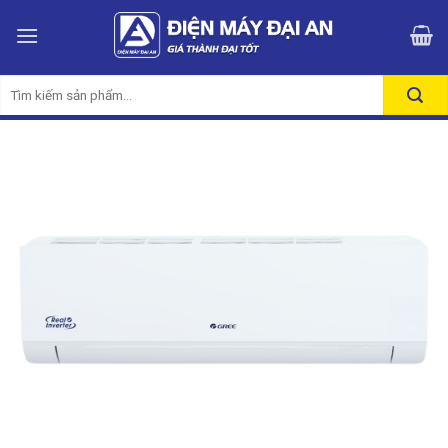
Skip
to
content
Tìm
kiếm: