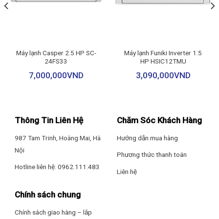
lá tản nhiệt nhôm
, có độ bền cao, đảm bảo khả năng trao đổi
Tiện ích
nhiệt tốt.
Tiện ích: Công nghệ BLACK FIN – tăng cường khả năng chống ăn
–
Công nghệ BLACK FIN
tích hợp giúp tăng khả năng chống ăn
mòn
mòn, duy trì hiệu suất hoạt động lâu dài ngay cả trong điều kiện
Máy lạnh Casper 2.5 HP SC-
Máy lạnh Funiki Inverter 1.5
24FS33
HP HSIC12TMU
thời tiết ẩm ướt.
– Chức năng tự chẩn đoán lỗi
7,000,000
VND
3,090,000
VND
– Chế độ tự làm sạch G-Clean
– 3 chế độ ngủ thông minh
Thông Tin Liên Hệ
Chăm Sóc Khách Hàng
987 Tam Trinh, Hoàng Mai, Hà
Hướng dẫn mua hàng
Thông số kích thước/lắp đặt
Nội
Phương thức thanh toán
Kích thước dàn lạnh: Dài 81 cm – Cao 26 cm – Dày 19 cm
Hotline liên hệ: 0962.111.483
Liên hệ
Khối lượng dàn lạnh: 8 kg
Chính sách chung
Kích thước dàn nóng: Dài 73.2 cm – Cao 55.5 cm – Dày 33 cm
*Hình ảnh chỉ mang tính chất minh họa
Chính sách giao hàng – lắp