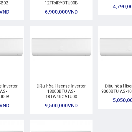
CB02
12TR4RYDTU00B
4,790,0
VND
6,900,000
VND
+
+
 Inverter
Điều hòa Hisense Inverter
Điều hòa Hise
AS-
18000BTU AS-
9000BTU AS-1
U00B
18TW4RGATU00
5,050,0
VND
9,500,000
VND