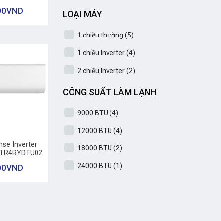
00
VND
LOẠI MÁY
1 chiều thường
(5)
1 chiều Inverter
(4)
2 chiều Inverter
(2)
CÔNG SUẤT LÀM LẠNH
9000 BTU
(4)
12000 BTU
(4)
nse Inverter
18000 BTU
(2)
0TR4RYDTU02
24000 BTU
(1)
00
VND