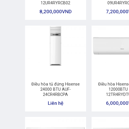
12UR4RYRCB02
09UR4RYR
8,200,000
VND
7,200,000
+
+
Điều hòa tủ đứng Hisense
Điều hòa Hisense
24000 BTU AUF-
12000BTU 
24CR4RBCPA
12TR4RYDT
Liên hệ
6,000,000