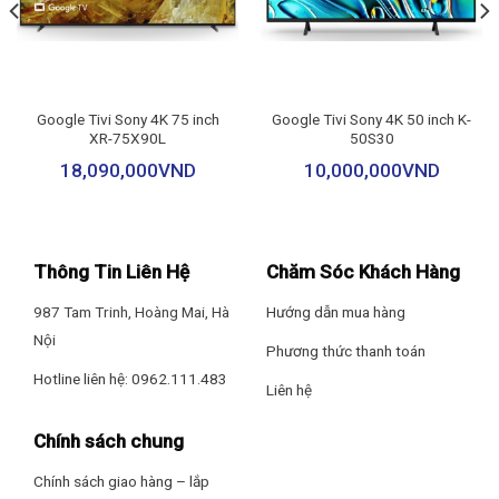
Khối lượng có chân: 9.9 Kg
Kích thước không chân, treo tường: Ngang 122.7 cm – Cao 72.2
cm – Dày 8.2 cm
Google Tivi Sony 4K 75 inch
Google Tivi Sony 4K 50 inch K-
XR-75X90L
50S30
Khối lượng không chân: 9.7 Kg
18,090,000
VND
10,000,000
VND
Xuất Xứ & Bảo Hành
Hãng Sản Xuất: Coocaa
Thông Tin Liên Hệ
Chăm Sóc Khách Hàng
987 Tam Trinh, Hoàng Mai, Hà
Hướng dẫn mua hàng
Sản Xuất Tại: Thái Lan
Nội
Phương thức thanh toán
Bảo Hành: 24 Tháng
Hotline liên hệ: 0962.111.483
Liên hệ
Chính sách chung
Thiết kế ấn tượng cho trải nghiệm xem “vô cực”
Chính sách giao hàng – lắp
Thêm vào đó, thiết kế uốn cong hình chữ F không chỉ tăng độ