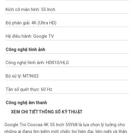
Kích cỡ màn hình: 55 Inch
Độ phân giải: 4K (Ultra HD)
Hệ điều hành: Google TV
Công nghệ hình ảnh
Công nghệ hình ảnh: HDR10/HLG
Bộ xử lý: MT9602
Tần số quét thực: 60 Hz
Công nghệ âm thanh
XEM CHI TIẾT THÔNG SỐ KỸ THUẬT
Tổng công suất loa: 20W (2 x 10W)
Google Tivi Coocaa 4K 55 Inch 55Y68 là lựa chọn lý tưởng cho
Số lượng loa: 2 Loa
những ai đang tìm kiếm một chiếc tivi hiện đại, tiện nghi và thân