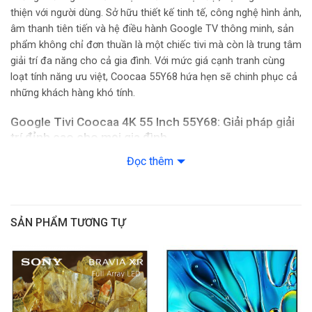
thiện với người dùng. Sở hữu thiết kế tinh tế, công nghệ hình ảnh,
Âm thanh vòm: Dolby Audio
âm thanh tiên tiến và hệ điều hành Google TV thông minh, sản
phẩm không chỉ đơn thuần là một chiếc tivi mà còn là trung tâm
Cổng kết nối
giải trí đa năng cho cả gia đình. Với mức giá cạnh tranh cùng
loạt tính năng ưu việt, Coocaa 55Y68 hứa hẹn sẽ chinh phục cả
Kết nối Internet:
những khách hàng khó tính.
– LAN
Google Tivi Coocaa 4K 55 Inch 55Y68: Giải pháp giải
– Wifi
trí đỉnh cao cho mọi gia đình
Thiết kế ấn tượng cho trải nghiệm xem “vô cực”
Đọc thêm
Kết nối không dây: Bluetooth 5.0
Google Tivi Coocaa 4K 55 Inch 55Y68 gây ấn tượng ngay từ cái
USB: USB x 2
nhìn đầu tiên với thiết kế tràn viền 4.0, mang đến cảm giác
“không khoảng cách” giữa nội dung trên màn hình và không gian
SẢN PHẨM TƯƠNG TỰ
Cổng nhận hình ảnh, âm thanh: HDMI x 3
xung quanh. Màn hình lớn 55 inch kết hợp cùng đường viền siêu
mỏng tạo cảm giác mở rộng không gian, cho trải nghiệm hình
Thông tin lắp đặt
ảnh sống động như thật.
Kích thước có chân, đặt bàn: Ngang 122.7 cm – Cao 78.8 cm –
Dày 27.5 cm