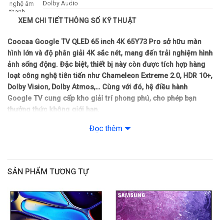
Dolby Audio
nghệ âm
thanh
XEM CHI TIẾT THÔNG SỐ KỸ THUẬT
Hệ điều
Google TV
hành
Coocaa Google TV QLED 65 inch 4K 65Y73 Pro
sở hữu màn
Tìm kiếm giọng nói bằng tiếng Việt, Tích hợp trợ lí ảo Google
hình lớn và độ phân giải 4K sắc nét, mang đến trải nghiệm hình
Tiện ích
Assistant, Chiếu hình ảnh từ điện thoại lên TV, Điều khiển qua
nổi bật
ảnh sống động. Đặc biệt, thiết bị này còn được tích hợp hàng
ứng dụng
loạt công nghệ tiên tiến như Chameleon Extreme 2.0, HDR 10+,
Dolby Vision, Dolby Atmos,… Cùng với đó, hệ điều hành
Google TV cung cấp kho giải trí phong phú, cho phép bạn
thưởng thức không giới hạn.
Đọc thêm
QLED+ mang lại chất lượng hiển thị xuất sắc
Coocaa Google TV QLED 65 inch 4K 65Y73 Pro sử dụng màn
hình QLED+ tiên tiến với hơn 1 tỷ điểm ảnh, mang lại chất lượng
hiển thị xuất sắc. Không chỉ tái tạo màu một cách chân thực,
SẢN PHẨM TƯƠNG TỰ
công nghệ QLED còn cải thiện chất lượng hiển thị của màu da
nhân vật trên tivi. Nhờ vậy, người dùng có thể thưởng thức
những thước phim với độ chính xác màu sắc sống động.