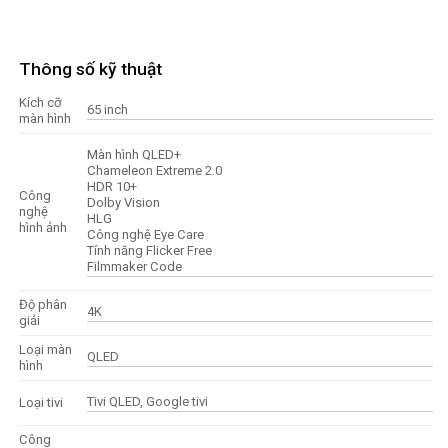
Thông số kỹ thuật
Kích cỡ
65 inch
màn hình
Màn hình QLED+
Chameleon Extreme 2.0
HDR 10+
Công
Dolby Vision
nghệ
HLG
hình ảnh
Công nghệ Eye Care
Tính năng Flicker Free
Filmmaker Code
Độ phân
4K
giải
Loại màn
QLED
hình
Tivi QLED, Google tivi
Loại tivi
Công