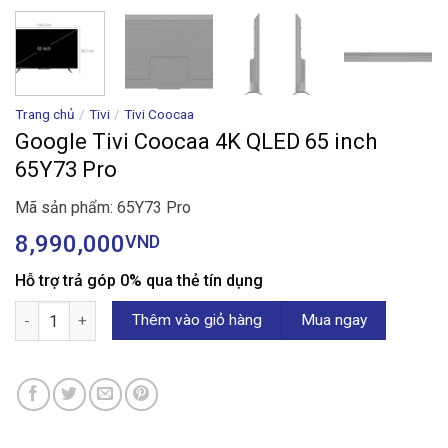
Trang chủ
/
Tivi
/
Tivi Coocaa
Google Tivi Coocaa 4K QLED 65 inch
65Y73 Pro
Mã sản phẩm: 65Y73 Pro
8,990,000
VND
Hỗ trợ trả góp 0% qua thẻ tín dụng
Google Tivi Coocaa 4K QLED 65 inch 65Y73 Pro số lượng
Thêm vào giỏ hàng
Mua ngay