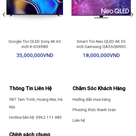
Google Tivi OLED Sony 4K 65
Smart Tivi Neo QLED 4K 55
inch K-65XR80
inch Samsung QA55QN90C
35,000,000
VND
18,000,000
VND
Thông Tin Liên Hệ
Chăm Sóc Khách Hàng
987 Tam Trinh, Hoàng Mai, Hà
Hướng dẫn mua hàng
Nội
Phương thức thanh toán
Hotline liên hệ: 0962.111.483
Liên hệ
Chính sách chung
Chameleon Extreme 2.0 tái tạo hình ảnh bằng AI