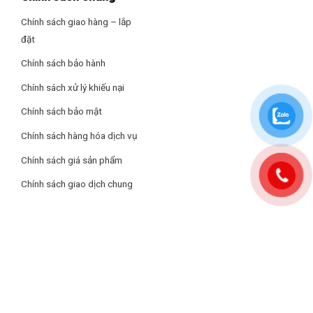
Công nghệ Chameleon Extreme 2.0 trên Coocaa Google TV
Chính sách giao hàng – lắp
QLED 65 inch 4K 65Y73 Pro sử dụng trí tuệ nhân tạo AI để phân
đặt
tích và tối ưu hóa chất lượng hình ảnh. Để phát triển công nghệ
Chính sách bảo hành
này, các kỹ sư Coocaa đã phân tích một lượng dữ liệu khổng lồ
và áp dụng 7 mô hình điều chỉnh khác nhau. Nhờ đó, tivi Coocaa
Chính sách xử lý khiếu nại
65Y73 Pro mang đến những thước phim sống động và cuốn hút.
Chính sách bảo mật
Chính sách hàng hóa dịch vụ
Chính sách giá sản phẩm
Chính sách giao dịch chung