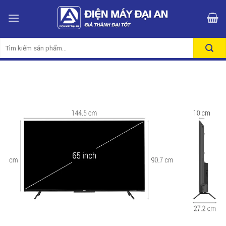
Skip
to
content
Tìm
kiếm: