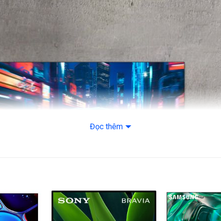
– Đồng bộ khung 
– Tăng cường ch
– Giảm độ trễ ch
– Game Mode
Bộ xử lý: Bộ xử 
Đọc thêm
Tần số quét thực:
Tiện ích
Điều khiển tivi b
Android TV Remot
Điều khiển bằng gi