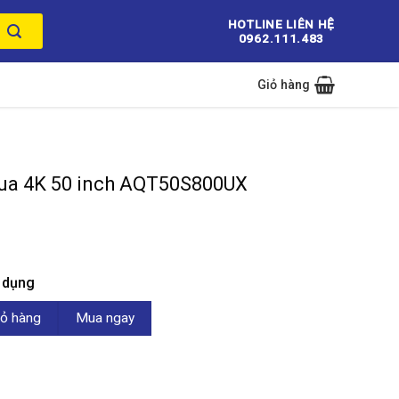
HOTLINE LIÊN HỆ
0962.111.483
Giỏ hàng
qua 4K 50 inch AQT50S800UX
n dụng
inch AQT50S800UX số lượng
ỏ hàng
Mua ngay