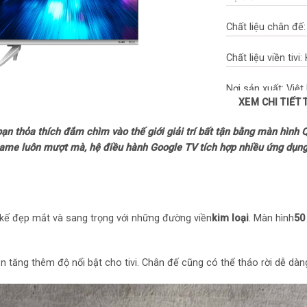
Chất liệu chân đế:
Chất liệu viền tivi:
Nơi sản xuất: Việ
XEM CHI TIẾT
Năm ra mắt: 2024
bạn thỏa thích đắm chìm vào thế giới giải trí bất tận bằng màn hình 
me luôn mượt mà, hệ điều hành Google TV tích hợp nhiều ứng dụng
Công nghệ hình 
Công nghệ hình ả
– HDR10
t kế đẹp mắt và sang trọng với những đường viền
kim loại
. Màn hình
50
– Dolby Vision
tăng thêm độ nổi bật cho tivi. Chân đế cũng có thể tháo rời dễ dàng 
– Công nghệ màn 
– Kiểm soát đèn 