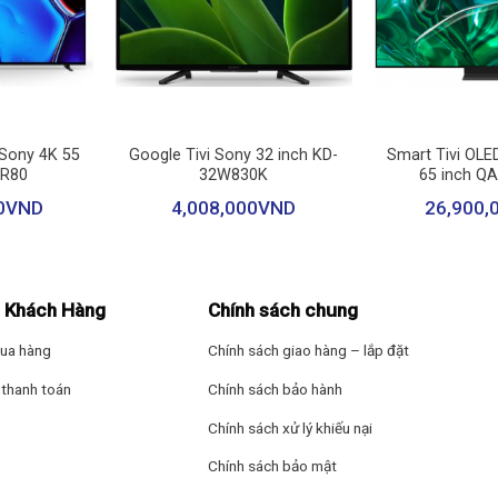
Chiếu hình từ điệ
Remote thông min
nói
+
+
Kết nối ứng dụng c
 Sony 4K 55
Google Tivi Sony 32 inch KD-
Smart Tivi OL
XR80
32W830K
65 inch Q
Ứng dụng phổ biế
0
VND
4,008,000
VND
26,900,
Aqua được trang bị bộ xử lý
ARM CA55 Quad-Core with TEE 1.5GHz
. 
– Netflix
h truyền hình, từ đó nâng tầm chất lượng hiển thị với đầy đủ độ tương
– Clip TV
 Khách Hàng
Chính sách chung
ường độ sáng tối đa, hiển thị màu sắc với độ chính xác và độ chi tiết c
– FPT Play
ua hàng
Chính sách giao hàng – lắp đặt
thanh toán
Chính sách bảo hành
– Spotify
Chính sách xử lý khiếu nại
– Google Play
Chính sách bảo mật
Tiện ích thông min