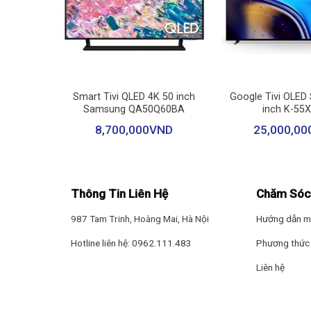
+
+
*Hình ảnh chỉ mang tính chất minh họa
 65 inch
Smart Tivi QLED 4K 50 inch
Google Tivi OLED
Samsung QA50Q60BA
inch K-55
Công nghệ hình ảnh
ND
8,700,000
VND
25,000,00
– Để giải quyết mọi tác vụ liên quan đến hình ảnh, tivi 
nghiệm xem sắc nét.
– Công nghệ
HLG
sẽ tối ưu tín hiệu của các chương trìn
Thông Tin Liên Hệ
Chăm Sóc
– Màn hình tivi sử dụng công nghệ
Quantum Dot
tăng c
987 Tam Trinh, Hoàng Mai, Hà Nội
Hướng dẫn m
Hotline liên hệ: 0962.111.483
Phương thức 
Liên hệ