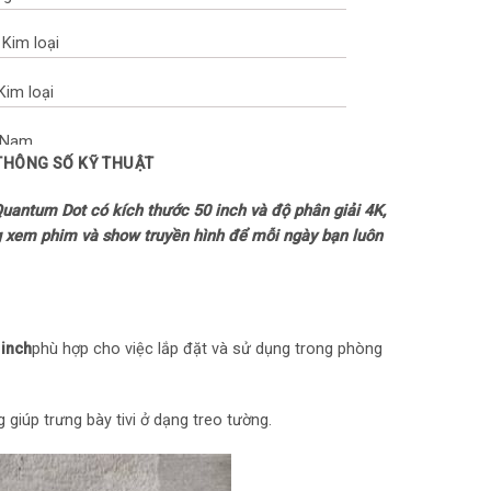
 Kim loại
 Kim loại
t Nam
 THÔNG SỐ KỸ THUẬT
Quantum Dot có kích thước 50 inch và độ phân giải 4K,
 xem phim và show truyền hình để mỗi ngày bạn luôn
ảnh
nh: HLG
 inch
phù hợp cho việc lắp đặt và sử dụng trong phòng
giúp trưng bày tivi ở dạng treo tường.
hình chấm lượng tử Quantum Dot
nền – Local Dimming