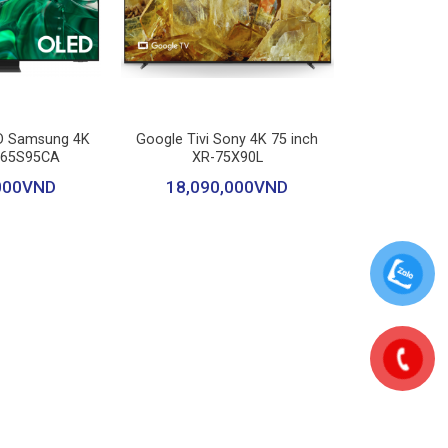
n thoại lên TV: Chromecast
h: Remote tích hợp micro tìm kiếm bằng giọng
+
ác thiết bị trong nhà: Haismart
ED Samsung 4K
Google Tivi Sony 4K 75 inch
A65S95CA
XR-75X90L
n: YouTube
000
VND
18,090,000
VND
Bộ xử lý này hỗ trợ
độ phân giải 4K
, mang đến trải
 phản và dải màu rộng.
ao, mang lại trải nghiệm thị giác tuyệt vời.
h khác: Micro tích hợp trên TV – điều khiển