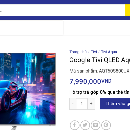
Trang chủ
/
Tivi
/
Tivi Aqua
Google Tivi QLED A
Mã sản phẩm: AQT50S800UX
7,990,000
VND
Hỗ trợ trả góp 0% qua thẻ tí
Google Tivi QLED Aqua 4K 50 
Thêm vào gi