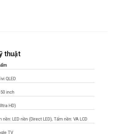
ỹ thuật
hẩm
Tivi QLED
 50 inch
Ultra HD)
n nền: LED nền (Direct LED), Tấm nền: VA LCD
ogle TV