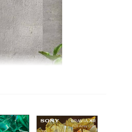
hình/tần số quét chơi game VRR
uyển động MEMC
ơi game Auto Low Latency Mode (ALLM)
lý ARM CA55 Quad-Core with TEE 1.5GHz
 60 Hz
ằng điện thoại: Ứng dụng Haismart Ứng dụng
e Control
ọng nói: Google Assistant có tiếng Việt