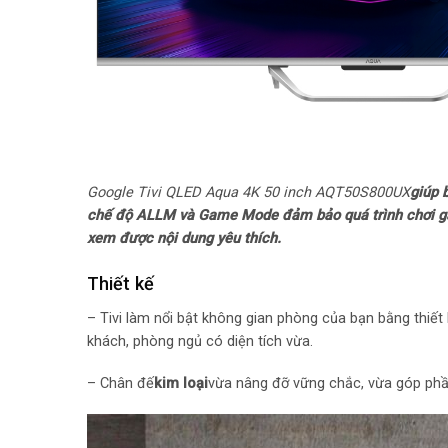
Google Tivi QLED Aqua 4K 50 inch AQT50S800UX
giúp 
chế độ ALLM và Game Mode đảm bảo quá trình chơi ga
xem được nội dung yêu thích.
Thiết kế
– Tivi làm nổi bật không gian phòng của bạn bằng thiế
khách, phòng ngủ có diện tích vừa.
– Chân đế
kim loại
vừa nâng đỡ vững chắc, vừa góp phần 