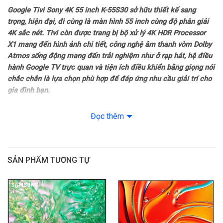
Google Tivi Sony 4K 55 inch K-55S30 sở hữu thiết kế sang
Công nghệ hình ảnh
trọng, hiện đại, đi cùng là màn hình 55 inch cùng độ phân giải
4K sắc nét. Tivi còn được trang bị bộ xử lý 4K HDR Processor
Công nghệ hình ảnh: Tăng cường màu sắc Triluminos Pro
X1 mang đến hình ảnh chi tiết, công nghệ âm thanh vòm Dolby
Atmos sống động mang đến trải nghiệm như ở rạp hát, hệ điều
– HLG
hành Google TV trực quan và tiện ích điều khiển bằng giọng nói
chắc chắn là lựa chọn phù hợp để đáp ứng nhu cầu giải trí cho
– HDR10
gia đình bạn.
– Dolby Vision
Thiết kế
Đọc thêm
– Google Tivi Sony 4K 55 inch K-55S30 sở hữu kiểu dáng thanh
– Nâng cấp hình ảnh 4K X-Reality PRO
lịch,
viền tivi siêu mỏng
với chất liệu nhựa làm nổi bật màn hình
giúp người xem đắm chìm vào những nội dung hấp dẫn đang
– Tinh năng Game Menu
SẢN PHẨM TƯƠNG TỰ
được trình chiếu.
– Chuyển động mượt Motionflow XR 200
– Chân đế nâng đỡ
tivi
dạng
chữ V úp ngược
cứng cáp giúp tivi
đứng vững trên kệ tủ. Đồng thời chân đế cũng có thể tháo lắp
– Giảm độ trễ chơi game Auto Low Latency Mode (ALLM)
để treo tường giúp tiết kiệm không gian.
Bộ xử lý: Bộ xử lý X1 4K HDR