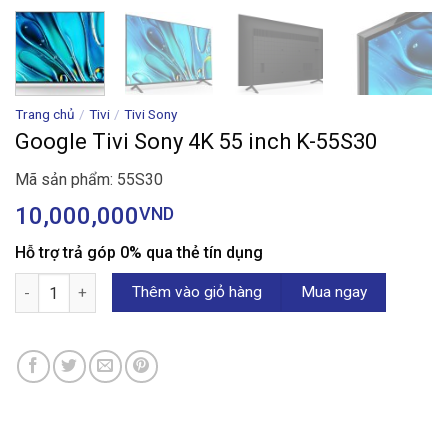
Trang chủ
/
Tivi
/
Tivi Sony
Google Tivi Sony 4K 55 inch K-55S30
Mã sản phẩm: 55S30
10,000,000
VND
Hỗ trợ trả góp 0% qua thẻ tín dụng
Google Tivi Sony 4K 55 inch K-55S30 số lượng
Thêm vào giỏ hàng
Mua ngay