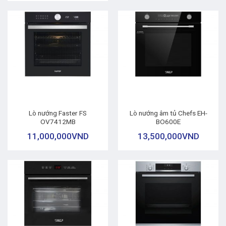
Lò nướng Faster FS
Lò nướng âm tủ Chefs EH-
OV7412MB
BO600E
11,000,000
VND
13,500,000
VND