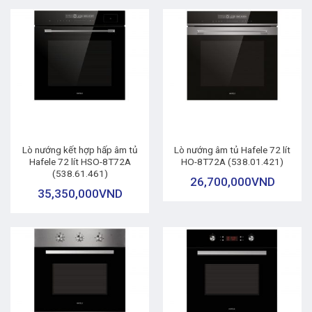
Lò nướng kết hợp hấp âm tủ
Lò nướng âm tủ Hafele 72 lít
Hafele 72 lít HSO-8T72A
HO-8T72A (538.01.421)
(538.61.461)
26,700,000
VND
35,350,000
VND