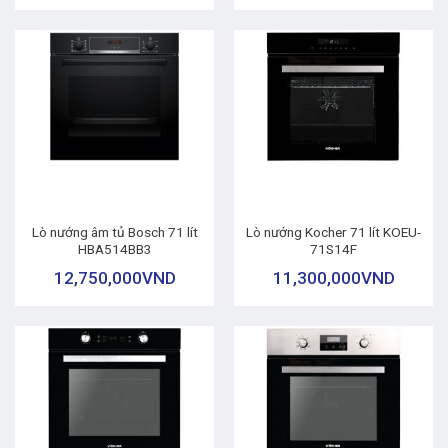
Lò nướng âm tủ Bosch 71 lít
Lò nướng Kocher 71 lít KOEU-
HBA514BB3
71S14F
12,750,000
VND
11,300,000
VND