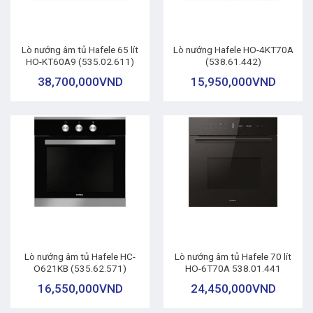
Lò nướng âm tủ Hafele 65 lít
Lò nướng Hafele HO-4KT70A
HO-KT60A9 (535.02.611)
(538.61.442)
38,700,000
VND
15,950,000
VND
Lò nướng âm tủ Hafele HC-
Lò nướng âm tủ Hafele 70 lít
O621KB (535.62.571)
HO-6T70A 538.01.441
16,550,000
VND
24,450,000
VND