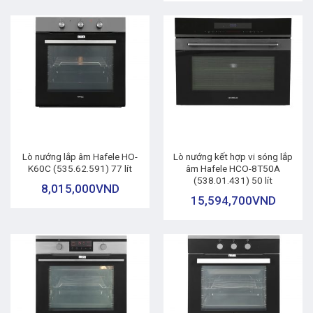
Lò nướng lắp âm Hafele HO-
Lò nướng kết hợp vi sóng lắp
K60C (535.62.591) 77 lít
âm Hafele HCO-8T50A
(538.01.431) 50 lít
8,015,000
VND
15,594,700
VND