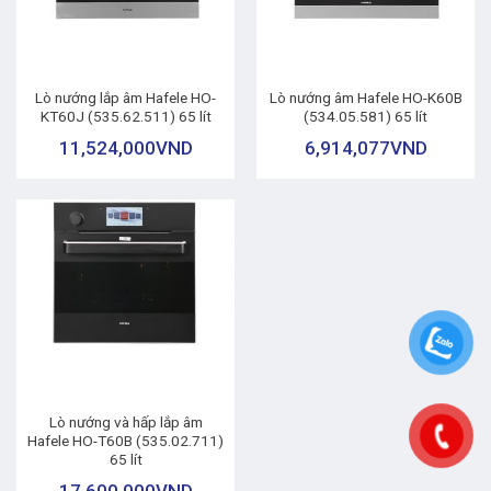
Lò nướng lắp âm Hafele HO-
Lò nướng âm Hafele HO-K60B
KT60J (535.62.511) 65 lít
(534.05.581) 65 lít
11,524,000
VND
6,914,077
VND
Lò nướng và hấp lắp âm
Hafele HO-T60B (535.02.711)
65 lít
17,600,000
VND