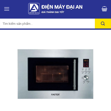
Skip
to
content
Tìm
kiếm: