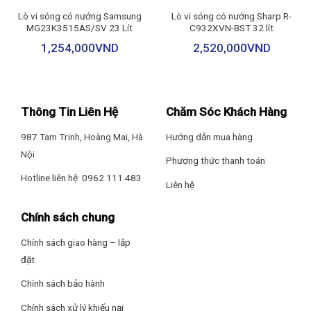
Lò vi sóng có nướng Samsung
Lò vi sóng có nướng Sharp R-
2. Dung Tích Lớn và Hiệu Suất Mạnh Mẽ
MG23K3515AS/SV 23 Lít
C932XVN-BST 32 lít
Faster FS MOV01 sở hữu dung tích 25 lít, đáp ứng hoàn hảo nhu
1,254,000
VND
2,520,000
VND
cầu sử dụng của gia đình từ 4-5 thành viên.
Công suất đa dạng:
Lò có công suất vi sóng 900W và công
suất nướng lên tới 1050W, giúp thực phẩm chín nhanh và
Thông Tin Liên Hệ
Chăm Sóc Khách Hàng
đều.
987 Tam Trinh, Hoàng Mai, Hà
Hướng dẫn mua hàng
6 mức công suất vi sóng:
Tùy chỉnh linh hoạt từ P0 đến
Nội
Phương thức thanh toán
P100 (0% – 100%), phù hợp cho mọi nhu cầu từ làm nóng
sữa, nấu canh (P100), nấu cơm/thịt (P80) đến hầm thịt (P60)
Hotline liên hệ: 0962.111.483
Liên hệ
hay làm mềm bơ/kem (P40, P20).
Chính sách chung
3. Tính Năng Thông Minh và Đa Dạng Chế Độ Nấu
Chính sách giao hàng – lắp
Sản phẩm được tích hợp bảng điều khiển điện tử Digital kết hợp
núm xoay và màn hình LED hiển thị rõ nét, mang lại trải nghiệm
đặt
sử dụng tiện lợi.
Chính sách bảo hành
Kết hợp Vi sóng & Nướng (Combi):
Chính sách xử lý khiếu nại