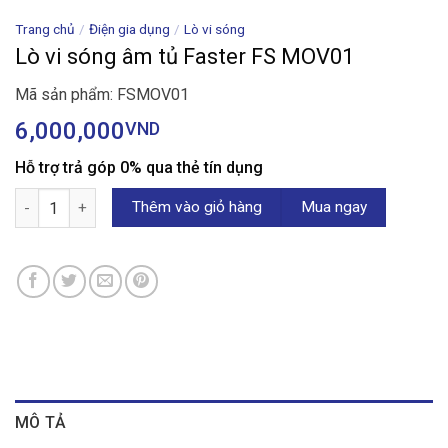
Trang chủ
/
Điện gia dụng
/
Lò vi sóng
Lò vi sóng âm tủ Faster FS MOV01
Mã sản phẩm: FSMOV01
6,000,000
VND
Hỗ trợ trả góp 0% qua thẻ tín dụng
Lò vi sóng âm tủ Faster FS MOV01 số lượng
Thêm vào giỏ hàng
Mua ngay
MÔ TẢ