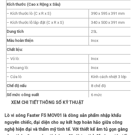
Kích thước (Cao x Rộng x Sâu)
– Kích thước lò (C x R x S)
390 x 595 x 391 mm
– Kích thước lỗ lắp đặt (C x R x S)
340 x 500 x 391 mm
Dung tích
25L
Màu hoàn thiện
Inox
Chất liệu:
– Vỏ lò:
Inox
– Khoang lò:
Inox
– Cửa lò
Kính cách nhiệt 3 lớp
Chế độ nấu
8 chế độ
Số mức công suất
6 mức
XEM CHI TIẾT THÔNG SỐ KỸ THUẬT
Công suất vi sóng
900 W
Công suất nướng
1400 W
Lò vi sóng Faster FS MOV01 là dòng sản phẩm nhập khẩu
Bảng điều khiển
nguyên chiếc, đại diện cho sự kết hợp hoàn hảo giữa công
nghệ hiện đại và thẩm mỹ tinh tế. Với thiết kế âm tủ gọn gàng
– Vị trí
Cạnh bên phải lò