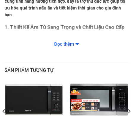
cùng tính năng nướng tích hợp, đây là trợ thủ đắc lực giúp tối
– Kiểu điều khiển
Nút nhấn và núm xoay
ưu hóa quá trình nấu ăn và tiết kiệm thời gian cho gia đình
Mà̀n hình hiển thị
LCD
bạn.
Năng lượng tiêu thụ
Điện
1. Thiết Kế Âm Tủ Sang Trọng và Chất Liệu Cao Cấp
Kích thước đóng gói (Cao x Rộng x Sâu)
Sản phẩm gây ấn tượng mạnh mẽ nhờ kiểu dáng âm tủ nhỏ gọn,
Khối lượng đóng gói
mang lại vẻ đẹp hiện đại và đẳng cấp cho không gian bếp.
Đọc thêm
Khối lượng lò nướng
Vật liệu bền bỉ:
Lò sử dụng chất liệu Inox 304 (18/10) cao
Đĩa thủy tinh
cấp và Acrylic, đảm bảo khả năng chống gỉ sét mạnh mẽ và
Đế xoay
Phụ kiện đi kèm
độ bền vượt trội theo thời gian.
SẢN PHẨM TƯƠNG TỰ
Giá nướng
Mặt kính cường lực:
Mặt trước được trang bị kính cường lực
chống bám bẩn và vân tay, không chỉ tạo vẻ ngoài cuốn hút
mà còn ngăn chặn nhiệt và tia bức xạ, bảo vệ an toàn tuyệt
đối cho người dùng.
Kích thước chuẩn:
Kích thước lò R595 x S416 x C390 (mm)
giúp sản phẩm dễ dàng lắp đặt, phù hợp với nhiều hộc tủ và
diện tích bếp khác nhau.