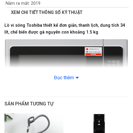
Năm ra mắt: 2019
XEM CHI TIẾT THÔNG SỐ KỸ THUẬT
Chức năng
Lò vi sóng Toshiba thiết kế đơn giản, thanh lịch, dung tích 34
Chức năng chính: Rã đông, hâm, nấu, nướng
lít, chế biến được gà nguyên con khoảng 1.5 kg
Chức năng khác: Thực đơn nấu tự động
Bảng điều khiển và tiện ích
Ngôn ngữ: Tiếng Việt Tiếng Anh
Đọc thêm
Bảng điều khiển: Nút nhấn điện tử
Tiện ích: Khóa bảng điều khiển
SẢN PHẨM TƯƠNG TỰ
– Chuông báo khi nấu xong
Khoang lò vi sóng bằng thép không gỉ, cửa lò bằng kính chịu
– Nút nhấn mở cửa lò
nhiệt bóng sáng, độ bền cao, ít bám bẩn, dễ làm sạch