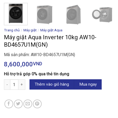
Trang chủ
/
Máy giặt
/
Máy giặt Aqua
Máy giặt Aqua Inverter 10kg AW10-
BD4657U1M(GN)
Mã sản phẩm: AW10-BD4657U1M(GN)
8,600,000
VND
Hỗ trợ trả góp 0% qua thẻ tín dụng
Máy giặt Aqua Inverter 10kg AW10-BD4657U1M(GN) số lượng
Thêm vào giỏ hàng
Mua ngay