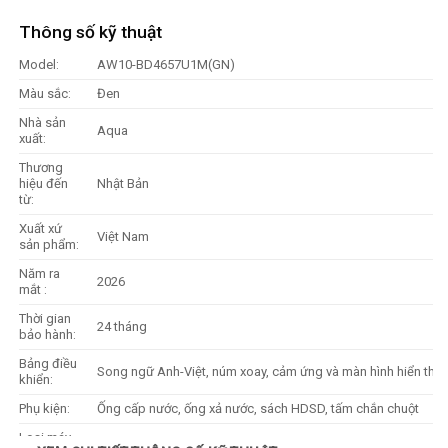
Thông số kỹ thuật
Model:
AW10-BD4657U1M(GN)
Màu sắc:
Đen
Nhà sản
Aqua
xuất:
Thương
hiệu đến
Nhật Bản
từ:
Xuất xứ
Việt Nam
sản phẩm:
Năm ra
2026
mắt :
Thời gian
24 tháng
bảo hành:
Bảng điều
Song ngữ Anh-Việt, núm xoay, cảm ứng và màn hình hiển thị
khiển:
Phụ kiện:
Ống cấp nước, ống xả nước, sách HDSD, tấm chắn chuột
Loại máy
Cửa ngang