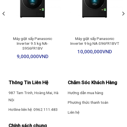
Tiện ích:
– Giặt thông minh
– Hẹn giờ
Công nghệ giặt hơi nước Pure Steam
– Điều khiển bằng điện thoại qua ứng dụng riêng
– Chỉnh nhiệt độ nước
Công nghệ giặt hơi nước Pure Steam giúp loại bỏ 99.99% vi
– Khóa trẻ em
Máy giặt sấy Panasonic
Máy giặt sấy Panasonic
khuẩn, làm mềm vải và giảm nhăn quần áo. Hơi nước thẩm thấu
Inverter 9.5 kg NA-
Inverter 9 kg NA-S96FR1BVT
sâu vào từng sợi vải, loại bỏ mùi hôi và giữ quần áo luôn sạch
S956FR1BV
10,000,000
VND
sẽ, mềm mại, giúp bảo vệ sức khỏe gia đình bạn.
9,000,000
VND
Thông Tin Liên Hệ
Chăm Sóc Khách Hàng
987 Tam Trinh, Hoàng Mai, Hà
Hướng dẫn mua hàng
Nội
Phương thức thanh toán
Hotline liên hệ: 0962.111.483
Liên hệ
Chính sách chung