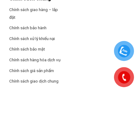
Chính sách giao hàng – lắp
đặt
Chính sách bảo hành
Chính sách xử lý khiếu nại
Chính sách bảo mật
Chính sách hàng hóa dịch vụ
Giặt thông minh AI
Chính sách giá sản phẩm
Chức năng giặt thông minh AI tự động điều chỉnh thời gian,
Chính sách giao dịch chung
nhiệt độ và mực nước dựa trên chất liệu và khối lượng quần áo.
Tính năng này giúp tiết kiệm điện và nước, nâng cao hiệu quả
giặt và bảo vệ sợi vải, giữ cho quần áo bền đẹp như mới.