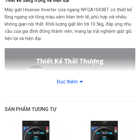
Thiết kế sang trọng và hiện đại
– Giặt diệt côn trùng
– Đồ trẻ em
Máy giặt Hisense Inverter cửa ngang WFQA1043BT có thiết kế
– Giặt tiết kiệm
lồng ngang với tông màu xám titan tinh tế, phù hợp với nhiều
– Giặt Thông Minh AI Wash
không gian nội thất. Khối lượng giặt lên tới 10.5kg, đáp ứng nhu
– Vệ sinh lồng giặt
cầu của gia đình đông thành viên, mang lại trải nghiệm giặt giũ
– Đồ cotton
tiện lợi và hiện đại.
– Đồ hỗn hợp
– Giặt kỹ
– Giặt mạnh
– Chỉ vắt
– Xả + vắt
– Giặt hơi nước
Đọc thêm
Công nghệ giặt:
– Công nghệ Active Water 1.0
– Giặt hơi nước Pure Steam
SẢN PHẨM TƯƠNG TỰ
– Công nghệ AI Smart Wash
Tốc độ quay vắt tối đa: 1400 Vòng/phút
Công nghệ tiết kiệm điện:
Inverter
Điện áp: 220 V
Tính năng và tiện ích