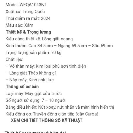
Model: WFQA1043BT
Xuất xứ:
Trung Quốc
Thời điểm ra mắt: 2024
Màu sắc:
Xám
Thiết kế & Trọng lượng
Kiểu dáng thiết kế:
Lồng giặt ngang
Kích thước: Cao 84.5 cm – Ngang 59.5 cm – Sâu 59 cm
Trọng lượng sản phẩm:
70 kg
Chất liệu:
– Vỏ thân máy:
Kim loại phủ sơn tĩnh điện
– Lồng giặt Thép không gỉ
– Nắp máy: Kính chịu lực
Thông số cơ bản
Loại máy:
Máy giặt cửa trước
Số người sử dụng: 7 – 10 người
Bảng điều khiển:
Nút xoay, nút nhấn và màn hình hiển thị
Kiểu động cơ: Truyền động gián tiếp (dây Curoa)
XEM CHI TIẾT THÔNG SỐ KỸ THUẬT
Khối lượng giặt: 10.5 Kg
Chương trình giặt: