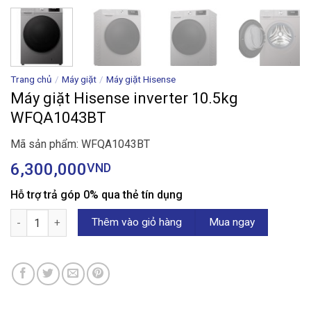
Trang chủ
/
Máy giặt
/
Máy giặt Hisense
Máy giặt Hisense inverter 10.5kg
WFQA1043BT
Mã sản phẩm: WFQA1043BT
6,300,000
VND
Hỗ trợ trả góp 0% qua thẻ tín dụng
Máy giặt Hisense inverter 10.5kg WFQA1043BT số lượng
Thêm vào giỏ hàng
Mua ngay