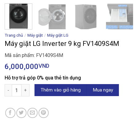
Trang chủ
/
Máy giặt
/
Máy giặt LG
Máy giặt LG Inverter 9 kg FV1409S4M
Mã sản phẩm: FV1409S4M
6,000,000
VND
Hỗ trợ trả góp 0% qua thẻ tín dụng
Máy giặt LG Inverter 9 kg FV1409S4M số lượng
Thêm vào giỏ hàng
Mua ngay