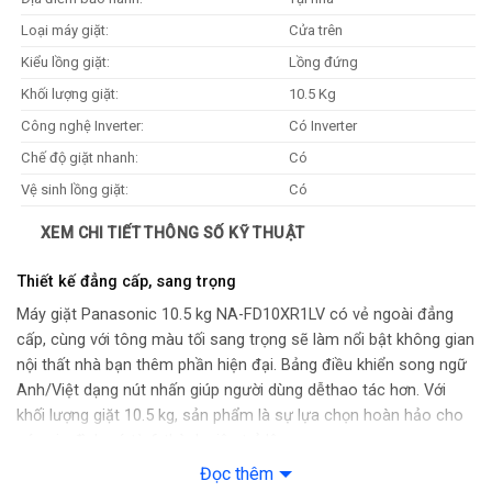
Loại máy giặt:
Cửa trên
Kiểu lồng giặt:
Lồng đứng
Khối lượng giặt:
10.5 Kg
Công nghệ Inverter:
Có Inverter
Chế độ giặt nhanh:
Có
Vệ sinh lồng giặt:
Có
Chất liệu lồng giặt:
Thép không gỉ
XEM CHI TIẾT THÔNG SỐ KỸ THUẬT
Khóa an toàn:
Có
Thiết kế đẳng cấp, sang trọng
Máy giặt Panasonic 10.5 kg NA-FD10XR1LV có vẻ ngoài đẳng
cấp, cùng với tông màu tối sang trọng sẽ làm nổi bật không gian
nội thất nhà bạn thêm phần hiện đại. Bảng điều khiển song ngữ
Anh/Việt dạng nút nhấn giúp người dùng dễthao tác hơn. Với
khối lượng giặt 10.5 kg, sản phẩm là sự lựa chọn hoàn hảo cho
các gia đình có từ 6 thành viên trở lên.
Đọc thêm
Tiết kiệm điện nhờ công nghệ Inverter