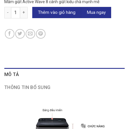
Mâm giặt Active Wave 8 cánh giặt kiểu chà mạnh mẽ
Máy giặt Panasonic Inverter 10.5 kg NA-FD10XR1LV số lượng
Thêm vào giỏ hàng
Mua ngay
MÔ TẢ
THÔNG TIN BỔ SUNG