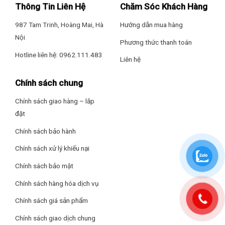
vết nước sốtmà không cần phải giặt tay trước khi cho vào máy
Thông Tin Liên Hệ
Chăm Sóc Khách Hàng
giặt.
987 Tam Trinh, Hoàng Mai, Hà
Hướng dẫn mua hàng
Hệ thống tạo bọt Active Foam
Nội
Phương thức thanh toán
Máy giặt Panasoniccó hệ thống tạo bọt Active Foam sẽ đánh
Hotline liên hệ: 0962.111.483
Liên hệ
tan xà phòng thành dạng bọt siêu mịn, thẩm thấu sâu vào từng
sợi vải, cuốn trôi các vết bẩn cứng đầu bám trên quần áo, trả lại
Chính sách chung
những bộ đồ sạch sẽ, thơm tho cho bạn.
Chính sách giao hàng – lắp
đặt
Chính sách bảo hành
Chính sách xử lý khiếu nại
Chính sách bảo mật
Chính sách hàng hóa dịch vụ
Chính sách giá sản phẩm
Chính sách giao dịch chung