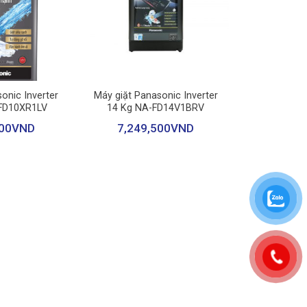
+
onic Inverter
Máy giặt Panasonic Inverter
-FD10XR1LV
14 Kg NA-FD14V1BRV
00
VND
7,249,500
VND