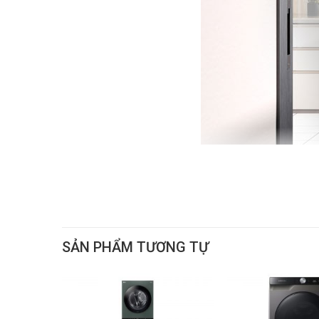
Thiết kế sang trọng
Làm đẹp thêm không gian nhà bạn với thiết kế thanh l
hòa trong không gian sống của gia đình bạn, Panasonic 
SẢN PHẨM TƯƠNG TỰ