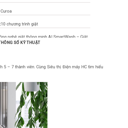
 Curoa
:
10 chương trình giặt
ông nghệ giặt thông minh AI SmartWash – Giặt
 THÔNG SỐ KỸ THUẬT
óng Stain Master+ – Giặt lưu hương
ệ thống tạo bọt mịn Active Foam
t:
Thép không gỉ
ình 5 – 7 thành viên. Cùng Siêu thị Điện máy HC tìm hiểu
:
Kính chịu lực
ên 7 người)
719 x 1.083 mm (R x S x C)
g