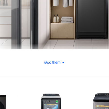
Màu sắc:
Đen Bạc
Đọc thêm
ịch và nắp thủy tinh phẳng không viền đầy sang trọng của máy giặt
biến việc giặt giũ trở thành một trải nghiệm đầy phong cách và thú vị