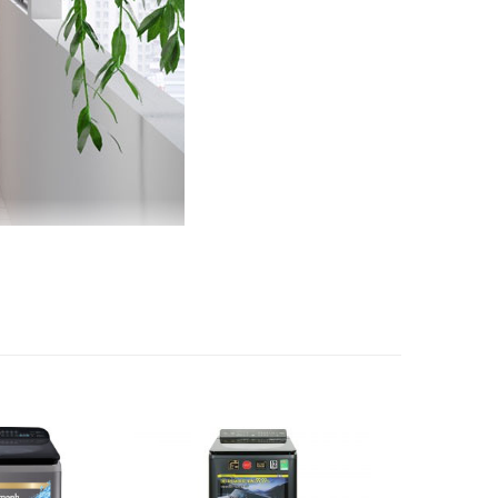
 Panasonic Inverter 10.5kg NA-FD105W3BV cửa trên. Hài
.