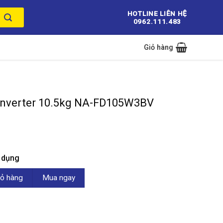
HOTLINE LIÊN HỆ
0962.111.483
Giỏ hàng
 Inverter 10.5kg NA-FD105W3BV
n dụng
10.5kg NA-FD105W3BV số lượng
ỏ hàng
Mua ngay