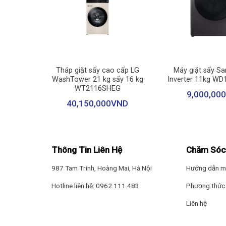
+
+
Inverter
Tháp giặt sấy cao cấp LG
Máy giặt sấy S
V1BRV
WashTower 21 kg sấy 16 kg
Inverter 11kg W
WT2116SHEG
ND
9,000,000
40,150,000
VND
Thông Tin Liên Hệ
Chăm Sóc
987 Tam Trinh, Hoàng Mai, Hà Nội
Hướng dẫn m
Hotline liên hệ: 0962.111.483
Phương thức 
Liên hệ