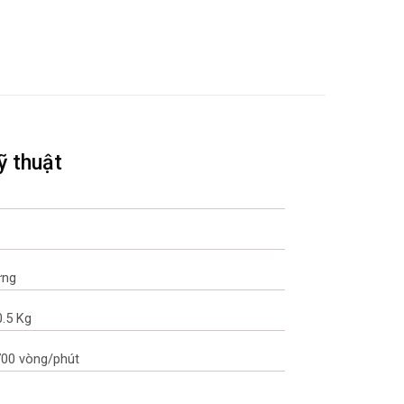
ỹ thuật
ứng
0.5 Kg
700 vòng/phút