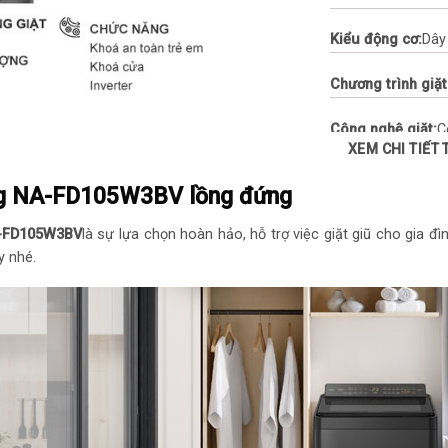
Kiểu động cơ:
Dây
Chương trình giặt
Công nghệ giặt:
C
XEM CHI TIẾT
diệt khuẩn nước n
Odour/Aroma+ – H
5kg NA-FD105W3BV lồng đứng
Chất liệu lồng giặ
-FD105W3BV
là sự lựa chọn hoàn hảo, hỗ trợ việc giặt giũ cho gia đ
y nhé.
Chất liệu nắp máy
Bỏ:
Trên 10 Kg ( tr
Kích thước:
600 x 
Trọng lượng:
40 k
Năm ra mắt:
2023