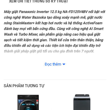
XEM CHI TIẾT THÔNG SỐ KỸ THUẬT
Sản xuất tại: Việt Nam
Máy giặt Panasonic Inverter 12.5 kg NA-FD125V4BV nổi bật với
Năm ra mắt: 2025
công nghệ Water Bazooka tạo dòng xoáy mạnh mẽ, giặt nước
nóng StainMaster+ kết hợp hơi nước và hệ thống ActiveFoam
Thời gian bảo hành động cơ: 12 năm
đánh bay mọi vết bẩn cứng đầu. Cùng với công nghệ AI Smart
Wash và Turbo Mixer, sản phẩm giúp nâng cao hiệu quả giặt
Mức tiêu thụ điện năng
sạch và tiết kiệm thời gian. Thiết kế cửa trên thân thiện, bảng
điều khiển dễ sử dụng và các tiện ích hiện đại khiến đây trở
Loại Inverter: Công nghệ TD Inverter
thành giải pháp giặt giũ tối ưu cho gia đình trên 7 người.
Công nghệ giặt
Thiết kế
Đọc thêm
– Máy giặt Panasonic NA-FD125V4BV sở hữu thiết kế cửa trên
Chương trình: Giặt lưu hương
lồng đứng với dáng máy cao gọn gàng, phù hợp với nhiều không
gian như sân sau, ban công hoặc phòng giặt riêng. Kiểu dáng
– Đồ trẻ em
SẢN PHẨM TƯƠNG TỰ
cứng cáp, dễ dàng thao tác khi sử dụng.
– Vệ sinh lồng giặt
– Bảng điều khiển dạng
nút nhấn
, tích hợp
màn hình hiển thị
cùng
hướng dẫn
song ngữ Anh – Việt
giúp người dùng điều chỉnh
– Tiết kiệm nước
chương trình nhanh chóng, dễ theo dõi thời gian vận hành và