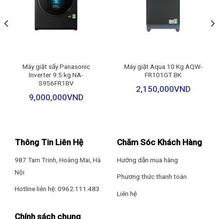
trạng thái của máy.
– Sấy gió 90 phút
– Vỏ máy được làm từ
kim loại sơn tĩnh điện
, mang lại độ bền
– Nước sốt
cao, chống trầy xước và gỉ sét hiệu quả. Nắp máy sử dụng kính
chịu lực bền bỉ, trong suốt và dễ vệ sinh, tăng độ an toàn và
– Gỡ rối tự động
thẩm mỹ.
Máy giặt sấy Panasonic
Máy giặt Aqua 10 Kg AQW-
Inverter 9.5 kg NA-
FR101GT BK
– Giặt đồ bùn đất
– Lồng giặt bằng
thép không gỉ
, đảm bảo độ bền lâu dài và khả
S956FR1BV
2,150,000
VND
năng chống bám cặn, giúp bảo vệ sức khỏe và duy trì hiệu suất
9,000,000
VND
– Giặt thường
giặt giũ sau thời gian dài sử dụng.
– Giặt nước nóng Stainmaster+
– Giặt nhẹ
Thông Tin Liên Hệ
Chăm Sóc Khách Hàng
987 Tam Trinh, Hoàng Mai, Hà
Hướng dẫn mua hàng
– Giặt nhanh
Nội
Phương thức thanh toán
– Giặt ngâm
Hotline liên hệ: 0962.111.483
Liên hệ
– Chăn mền
Chính sách chung