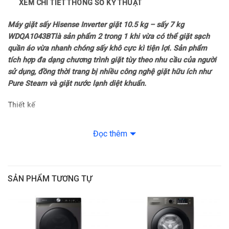
XEM CHI TIẾT THÔNG SỐ KỸ THUẬT
Sản xuất tại: Trung Quốc
Máy giặt sấy Hisense Inverter giặt 10.5 kg – sấy 7 kg
Năm ra mắt: 2024
WDQA1043BT
là sản phẩm 2 trong 1 khi vừa có thể giặt sạch
quần áo vừa nhanh chóng sấy khô cực kì tiện lợi. Sản phẩm
Thời gian bảo hành động cơ: Trọn đời
tích hợp đa dạng chương trình giặt tùy theo nhu cầu của người
sử dụng, đồng thời trang bị nhiều công nghệ giặt hữu ích như
Mức tiêu thụ điện năng
Pure Steam và giặt nước lạnh diệt khuẩn.
Loại Inverter: Inverter Pro
Thiết kế
– Được thiết kế theo kiểu lồng ngang –
cửa trước
, máy giặt sấy
Công nghệ giặt
Hisense sở hữu những đường nét sang trọng và tinh tế, hòa hợp
Đọc thêm
với nhiều không gian nội thất trong nhà bạn.
Chương trình: Đồ màu
– Máy giặt trang bị
bảng điều khiển song ngữ Anh – Việt
có
– Điều khiển bằng ứng dụng
núm xoay, nút nhấn điều khiển kèm theo màn hình có đèn LED
SẢN PHẨM TƯƠNG TỰ
hiển thị trực quan các thông tin cần thiết trong quá trình giặt
– Giặt AI
như thời gian, chế độ.
– Sấy thông minh