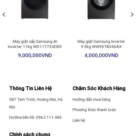
– Đồ cotton
– Xả + vắt
– Vệ sinh lồng giặt
Máy giặt sấy Samsung AI
Máy giặt Samsung Inverter
Inverter 11kg WD11T734DBX
9.5kg WW95TA046AX
– Vắt
9,000,000
VND
4,000,000
VND
– Giặt tay + đồ len
– Giặt nhanh 15 phút
– Giặt mạnh 49 phút
Thông Tin Liên Hệ
Chăm Sóc Khách Hàng
987 Tam Trinh, Hoàng Mai, Hà
Hướng dẫn mua hàng
– Giặt hơi nước
Nội
Phương thức thanh toán
– Giặt diệt côn trùng
Hotline liên hệ: 0962.111.483
Liên hệ
– Giặt + sấy 60 phút
Chính sách chung