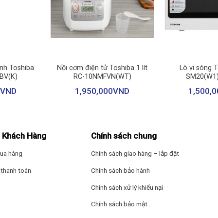
+
+
nh Toshiba
Nồi cơm điện tử Toshiba 1 lít
Lò vi sóng 
BV(K)
RC-10NMFVN(WT)
SM20(W1)V
VND
1,950,000
VND
1,500,0
 Khách Hàng
Chính sách chung
ua hàng
Chính sách giao hàng – lắp đặt
thanh toán
Chính sách bảo hành
Chính sách xử lý khiếu nại
thể làm sạch nhiều bề mặt, từ sàn nhà, thảm, đến các vật dụng như s
Chính sách bảo mật
ận. Bạn không cần phải lo lắng về việc bỏ sót bụi bẩn ở những góc kh