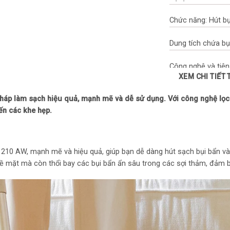
Chức năng: Hút bụ
Dung tích chứa bụi
Công nghệ và tiện
XEM CHI TIẾT
Màn hình: Led
háp làm sạch hiệu quả, mạnh mẽ và dễ sử dụng. Với công nghệ lọc t
ến các khe hẹp.
Thông số Pin
Dung lượng pin: 2
n 210 AW, mạnh mẽ và hiệu quả, giúp bạn dễ dàng hút sạch bụi bẩn 
Thời gian sạc pin: 
 bề mặt mà còn thổi bay các bụi bẩn ẩn sâu trong các sợi thảm, đảm
Thời gian sử dụng:
Xuất xứ và Bảo h
Thương hiệu: Rob