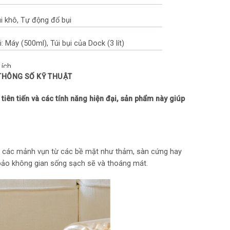
i khô, Tự động đổ bụi
: Máy (500ml), Túi bụi của Dock (3 lít)
 ích
 THÔNG SỐ KỸ THUẬT
iên tiến và các tính năng hiện đại, sản phẩm này giúp
.964 mAh
và các mảnh vụn từ các bề mặt như thảm, sàn cứng hay
3.5 giờ
 bảo không gian sống sạch sẽ và thoáng mát.
 Khi sạc đầy (90 phút)
ành
orock