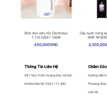
+
+
Sunhouse
Bình đun siêu tốc Electrolux
Cây nước nóng lạ
1.7 lít E2EK1-100W
RWF-W1830
650,000
VND
4,300,000
Thông Tin Liên Hệ
Chăm Sóc
987 Tam Trinh, Hoàng Mai, Hà Nội
Hướng dẫn m
Hotline liên hệ: 0962.111.483
Phương thức 
Đầu hút đa năng và khe 2 trong 1
Liên hệ
Roborock H60 Hub Ultra đi kèm với đầu hút đa năng có 
sạch các khe hẹp, mép tường và những vị trí khó tiếp c