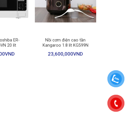
+
Toshiba ER-
Nồi cơm điện cao tần
N 20 lít
Kangaroo 1.8 lít KG599N
00
VND
23,600,000
VND
ofa. Đặc biệt, đầu hút khe 2 trong 1 giúp bạn làm
uất nữa.