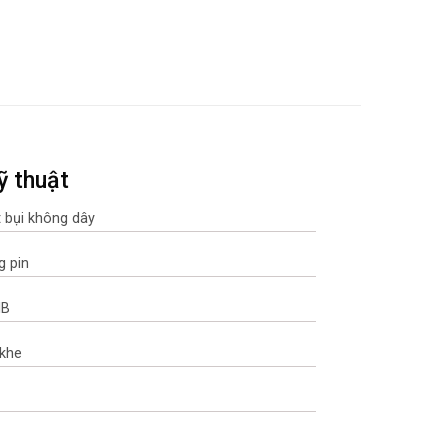
ỹ thuật
 bụi không dây
g pin
dB
 khe