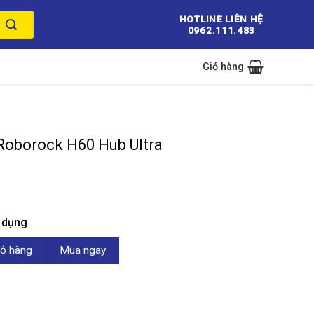
HOTLINE LIÊN HỆ
0962.111.483
Giỏ hàng
 Roborock H60 Hub Ultra
n dụng
H60 Hub Ultra số lượng
ỏ hàng
Mua ngay