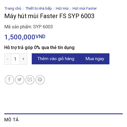
Trang chủ
/
Thiết bị nhà bếp
/
Hút mùi
/
Hút mùi Faster
Máy hút mùi Faster FS SYP 6003
Mã sản phẩm: SYP 6003
1,500,000
VND
Hỗ trợ trả góp 0% qua thẻ tín dụng
Máy hút mùi Faster FS SYP 6003 số lượng
Thêm vào giỏ hàng
Mua ngay
MÔ TẢ