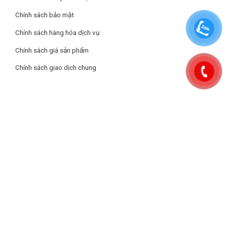
Tính năng
Chính sách bảo mật
Hút và đẩy không khí bằng quạt tuabin với 3 tốc độ.
Chính sách hàng hóa dịch vụ
Xả khí ra ngoài qua ống dẫn.
Chính sách giá sản phẩm
Chính sách giao dịch chung
Lọc mỡ bằng lưới lọc Aluminum 3 lớp.
Chiếu sáng bằng đèn LED.
Hẹn giờ tắt linh hoạt, tiết kiệm điện năng.