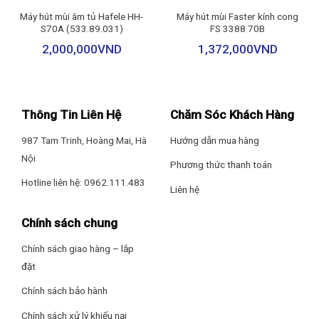
chuyển đổi luân phiên tùy theo nhu cầu của mình rất là tiện lợi.
Máy hút mùi âm tủ Hafele HH-
Máy hút mùi Faster kính cong
Lưới lọc mỡ 3 lớp, dễ dàng vệ sinh giúp nâng qua hiệu quả của
S70A (533.89.031)
FS 3388 70B
quá trình thanh lọc không khí, mang lại một căn bếp trong lành.
2,000,000
VND
1,372,000
VND
Máy trang bị hệ thống đèn Halogen chiếu sáng, giúp người dùng
có thể dễ dàng quan sát ngay cả khi trời tối.
Máy hút mùi Faster FS 90 EB với tính năng hút khử mùi hiệu quả
Thông Tin Liên Hệ
Chăm Sóc Khách Hàng
thông minh, bạn có thể thoải mái nấu tất cả các món ăn bổ
dưỡng mà không e dè mùi mà nó để lại. Máy có chế độ bảo
987 Tam Trinh, Hoàng Mai, Hà
Hướng dẫn mua hàng
hành chính hãng 2 năm giúp khách hàng yên tâm sử dụng.
Nội
Phương thức thanh toán
Hotline liên hệ: 0962.111.483
Liên hệ
Chính sách chung
Chính sách giao hàng – lắp
đặt
Chính sách bảo hành
Chính sách xử lý khiếu nại