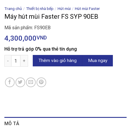
Trang chủ
/
Thiết bị nhà bếp
/
Hút mùi
/
Hút mùi Faster
Máy hút mùi Faster FS SYP 90EB
Mã sản phẩm: FS90EB
4,300,000
VND
Hỗ trợ trả góp 0% qua thẻ tín dụng
Máy hút mùi Faster FS SYP 90EB số lượng
Thêm vào giỏ hàng
Mua ngay
MÔ TẢ