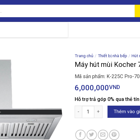
Trang chủ
/
Thiết bị nhà bếp
/
Hút 
Máy hút mùi Kocher 
Mã sản phẩm: K-225C Pro-70
6,000,000
VND
Hỗ trợ trả góp 0% qua thẻ tí
Máy hút mùi Kocher 70cm K-22
Thêm vào gi