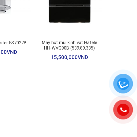
rong quá trình nấu nướng. Bề mặt kính nhẵn mịn giúp
+
ỏ hoặc bếp chung cư. Cấu trúc lắp đặt đơn giản, dễ sử
Máy hút mùi kính vát Hafele
aster FS7027B
HH-WVG90B (539.89.335)
000
VND
15,500,000
VND
ấu nướng. Đây là lựa chọn lý tưởng cho những gia đình
gấp 3 lần so với động cơ truyền thống. Động cơ vận
phép người dùng dễ dàng điều chỉnh lực hút phù hợp với