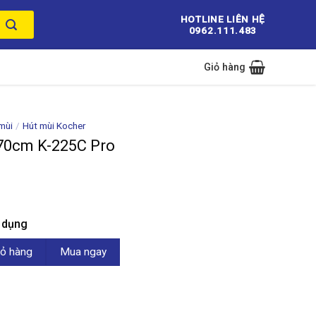
HOTLINE LIÊN HỆ
0962.111.483
Giỏ hàng
mùi
/
Hút mùi Kocher
70cm K-225C Pro
n dụng
5C Pro số lượng
ỏ hàng
Mua ngay