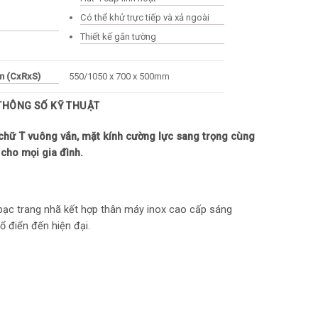
Có thể khử trực tiếp và xả ngoài
Thiết kế gắn tường
m (CxRxS)
550/1050 x 700 x 500mm
 THÔNG SỐ KỸ THUẬT
–
g chữ T vuông vắn, mặt kính cường lực sang trọng cùng
ø 150 mm
cho mọi gia đình.
bình thường
1400m³/h
46dbA
 bạc trang nhã kết hợp thân máy inox cao cấp sáng
ổ điển đến hiện đại.
Đèn LED
–
–