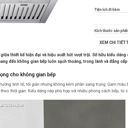
Tiện ích đi kèm
Kích thước sản phẩ
XEM CHI TIẾT
Kích thước lắp đặt
giữa thiết kế hiện đại và hiệu suất hút vượt trội. Sở hữu kiểu dán
Đường kính ống khí
ng đến không gian bếp luôn sạch thoáng, trong lành và đẳng cấp 
Công suất hút mức 
rọng cho không gian bếp
Độ ồn
 tường tinh tế, tối giản nhưng không kém phần sang trọng. Gam màu
ỉ theo thời gian. Kiểu dáng này phù hợp với nhiều phong cách bếp, từ c
Đèn chiếu sáng
Chiều dài dây điện
Tiêu thụ năng lượng