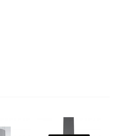
n
–
50Hz
220V
–
3 năm