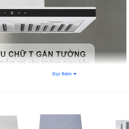
Cường độ dòng điệ
Tần số
Hiệu điện thế
Loại phích cắm
Bảo hành
Đọc thêm
 toàn khi sử dụng