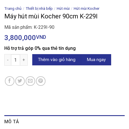
Trang chủ
/
Thiết bị nhà bếp
/
Hút mùi
/
Hút mùi Kocher
Máy hút mùi Kocher 90cm K-229I
Mã sản phẩm: K-229I-90
3,800,000
VND
Hỗ trợ trả góp 0% qua thẻ tín dụng
Máy hút mùi Kocher 90cm K-229I số lượng
Thêm vào giỏ hàng
Mua ngay
MÔ TẢ