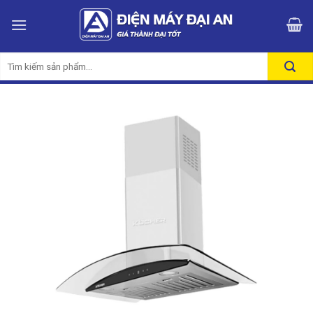
Skip
to
content
Tìm
kiếm: