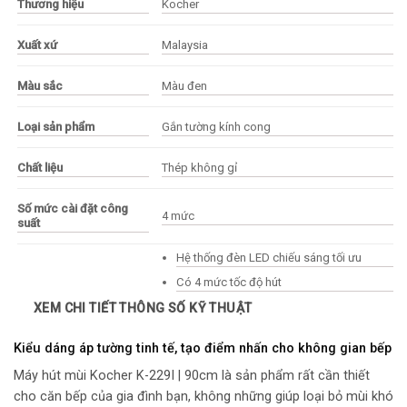
Thương hiệu
Kocher
Xuất xứ
Malaysia
Màu sắc
Màu đen
Loại sản phẩm
Gắn tường kính cong
Chất liệu
Thép không gỉ
Số mức cài đặt công
4 mức
suất
Hệ thống đèn LED chiếu sáng tối ưu
Có 4 mức tốc độ hút
Bộ lọc lưới nhôm có thể dễ dàng rửa bằng
XEM CHI TIẾT THÔNG SỐ KỸ THUẬT
Tiện ích đi kèm
máy rửa chén.
Bật/Tắt đèn
Kiểu dáng áp tường tinh tế, tạo điểm nhấn cho không gian bếp
Hoặc đặt độ sáng
Máy hút mùi Kocher K-229I | 90cm là sản phẩm rất cần thiết
cho căn bếp của gia đình bạn, không những giúp loại bỏ mùi khó