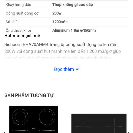
Khay hứng dầu
Thép không gỉ cao cấp
Công suất động cơ
200w
Sức hút
1200m³h
Ống thoát khói
Aluminum 1.8m φ150mm
Hút mùi mạnh mẽ
Đèn
LED 2*1.5W
Richborn RHA70AHMB trang bị công suất động cơ lên đến
MÔ TẢ CHI TIẾT
200W với công suất hút mạnh mẽ lên đến 1.200 m3/giờ giúp
3 Tốc độ quạt gió
1 – 2 – 3
loại bỏ mùi và khói trong quá trình nấu ăn nhanh chóng.
Tính năng tăng cường
Đọc thêm
“
Delay
” Cho thiết bị thêm thời gian để hút mùi
Hẹn giờ tắt
tối ưu
“
Heat auto clean
” Làm sạch hệ thống bằng
Tự động làm sạch
nhiệt nóng
SẢN PHẨM TƯƠNG TỰ
CHỈ SỐ NĂNG LƯỢNG
Độ ồn
52 dBA ±5%
Công suất động cơ
200W
Công suất gia nhiệt
50W