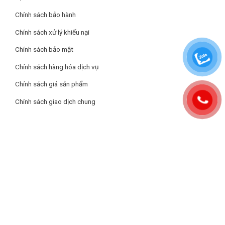
Chính sách bảo hành
Chính sách xử lý khiếu nại
Chính sách bảo mật
Chính sách hàng hóa dịch vụ
Bảng điều khiển cảm ứng
Chính sách giá sản phẩm
Máy hút mùi Richborn sử dụng bảng điều khiển cảm ứng chạm
và cảm ứng vẫy tay dễ dàng sử dụng ngay từ lần đầu tiên.
Chính sách giao dịch chung