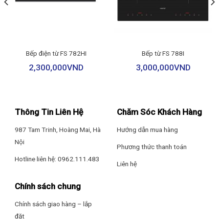
Công suất đèn
3W
Tổng công suất
253W
Nguồn điện
220-240V/50Hz
Nhãn năng lượng
EU Energy A+
Bếp điện từ FS 782HI
Bếp từ FS 788I
KÍCH THƯỚC
Thiết kế dạng kính vát sang trọng
2,300,000
VND
3,000,000
VND
Kích thước sản phẩm
D695xC848xS340 mm
Máy hút mùi thiết kế kiểu dáng kính vát tinh tế với gam màu sắc
Trọng lượng máy
15.3 Kg
đen Mirror mang đến vẻ đẹp hiện đại và sang trọng cho không
Trọng lượng đóng thùng
18 Kg
gian bếp của gia đình bạn.
Thông Tin Liên Hệ
Chăm Sóc Khách Hàng
987 Tam Trinh, Hoàng Mai, Hà
Hướng dẫn mua hàng
Nội
Phương thức thanh toán
Hotline liên hệ: 0962.111.483
Liên hệ
Chính sách chung
Chính sách giao hàng – lắp
đặt