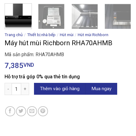
Trang chủ
/
Thiết bị nhà bếp
/
Hút mùi
/
Hút mùi Richborn
Máy hút mùi Richborn RHA70AHMB
Mã sản phẩm: RHA70AHMB
7,385
VND
Hỗ trợ trả góp 0% qua thẻ tín dụng
Máy hút mùi Richborn RHA70AHMB số lượng
Thêm vào giỏ hàng
Mua ngay