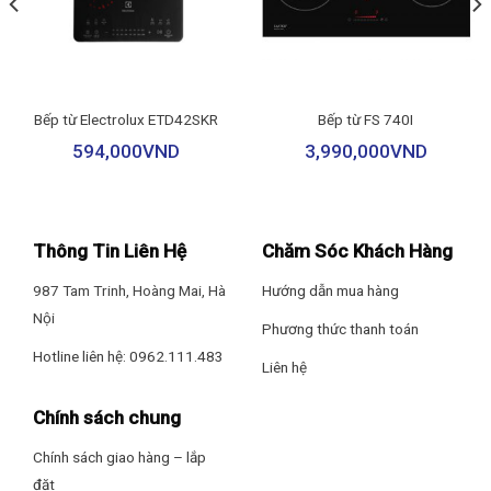
Tổng công suất
193W
Nguồn điện
220-240V/50Hz
Nhãn tiết kiệm năng
EU Energy A+
lượng
Bếp từ Electrolux ETD42SKR
Bếp từ FS 740I
KÍCH THƯỚC
594,000
VND
3,990,000
VND
Kích thước sản phẩm
D695xC570xS435 mm
Trọng lượng máy
14 Kg
Trọng lượng đóng thùng
17 Kg
Thông Tin Liên Hệ
Chăm Sóc Khách Hàng
Hẹn giờ tắt
Máy hút mùi kính cong có tính năng hẹn giờ tắt cho phép người
987 Tam Trinh, Hoàng Mai, Hà
Hướng dẫn mua hàng
dùng điều chỉnh thời gian hút theo nhu cầu sử dụng.
Nội
Phương thức thanh toán
Hotline liên hệ: 0962.111.483
Chất liệu bền đẹp
Liên hệ
Máy hút mùi Richborn RHA70GFGS được kết hợp giữa chất liệu
Chính sách chung
thép không gỉ và kính cường lực cho độ bền cao, chống han gỉ,
dễ dàng lau chùi vệ sinh.
Chính sách giao hàng – lắp
đặt