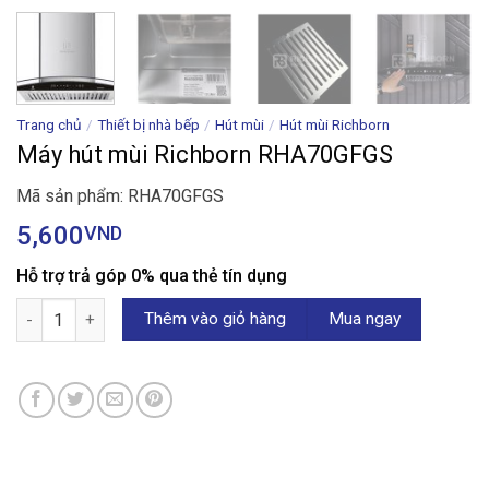
Trang chủ
/
Thiết bị nhà bếp
/
Hút mùi
/
Hút mùi Richborn
Máy hút mùi Richborn RHA70GFGS
Mã sản phẩm: RHA70GFGS
5,600
VND
Hỗ trợ trả góp 0% qua thẻ tín dụng
Máy hút mùi Richborn RHA70GFGS số lượng
Thêm vào giỏ hàng
Mua ngay