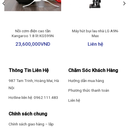
Máy làm bánh mì Panasonic SD-P104WRA
Sản Xuất Tại: Trung Quốc
Nướng bánh tiện lợi với 13 chế độ cài đặt sẵn
Bảo Hành: 12 tháng
Máy nướng bánh mì có 13 chế độ cài đặt sẵn gồm: Bánh mì
Nồi cơm điện cao tần
Máy hút bụi lau nhà LG A9N-
thường, bánh mì nhanh, bánh mì mềm, bánh mì Pháp, bánh mì
Kangaroo 1.8 lít KG599N
Max
nguyên cám, bánh mì gạo nguyên hạt, bánh mì gạo, bánh mì
23,600,000
VND
Liên hệ
dứa, bánh ngọt, Socola, nhào bột làm bánh mì, nhào bột làm
Pizza, nhào bột làm vỏ bánh bao. Sản phẩm mang đến cho bạn
sự tiện lợi và đa dạng trong việc chế biến các loại bánh yêu
thích.
Thông Tin Liên Hệ
Chăm Sóc Khách Hàng
987 Tam Trinh, Hoàng Mai, Hà
Hướng dẫn mua hàng
Nội
Phương thức thanh toán
Hotline liên hệ: 0962.111.483
Liên hệ
Chính sách chung
Chính sách giao hàng – lắp