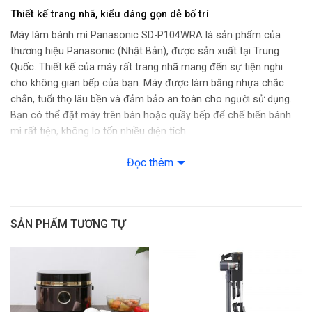
– Nhào bột làm pizza
Thiết kế trang nhã, kiểu dáng gọn dễ bố trí
– Nhào bột làm vỏ bánh bao
Máy làm bánh mì Panasonic SD-P104WRA là sản phẩm của
thương hiệu Panasonic (Nhật Bản), được sản xuất tại Trung
Hẹn Giờ: Tối đa 13 tiếng
Quốc. Thiết kế của máy rất trang nhã mang đến sự tiện nghi
cho không gian bếp của bạn. Máy được làm bằng nhựa chắc
Bảng Điều Khiển: Nút nhấn
chắn, tuổi thọ lâu bền và đảm bảo an toàn cho người sử dụng.
Bạn có thể đặt máy trên bàn hoặc quầy bếp để chế biến bánh
Màn Hình Hiển Thị: Có
mì rất tiện, không lo tốn nhiều diện tích.
Tiện ích:
Đọc thêm
– Ghi nhớ khi mất điện
– Nắp định lượng hạt khô và men
– Cảm biến nhiệt độ
SẢN PHẨM TƯƠNG TỰ
Chất Liệu: Nhựa
Xuất Xứ & Bảo Hành
Hãng Sản Xuất: Panasonic