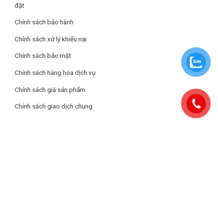
đặt
Chính sách bảo hành
Chính sách xử lý khiếu nại
Chính sách bảo mật
Chính sách hàng hóa dịch vụ
Chính sách giá sản phẩm
Chính sách giao dịch chung
Nướng bánh tiện lợi với 13 chế độ cài sẵn
Công suất 360W nướng bánh nhanh chóng
Máy hoạt động với công suất lên đến 360W giúp nướng bánh
nhanh chín, tiết kiệm thời gian. Người dùng có thể điều chỉnh
chọn màu vỏ bánh nhạt và vừa tùy theo ý muốn. Dù bạn cần
chuẩn bị bánh cho bữa sáng hay muốn làm ra những chiếc
bánh ngon chiêu đãi bạn bè, máy sẽ đáp ứng nhu cầu của bạn
một cách nhanh chóng.