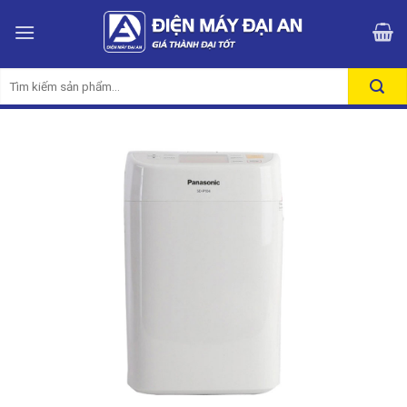
Skip
to
content
Tìm
kiếm: