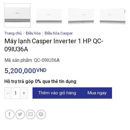
Trang chủ
/
Điều hòa
/
Điều hòa Casper
Máy lạnh Casper Inverter 1 HP QC-
09IU36A
Mã sản phẩm: QC-09IU36A
5,200,000
VND
Hỗ trợ trả góp 0% qua thẻ tín dụng
Máy lạnh Casper Inverter 1 HP QC-09IU36A số lượng
Thêm vào giỏ hàng
Mua ngay