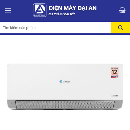
Skip
to
content
Tìm
kiếm: