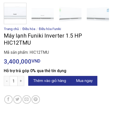
Trang chủ
/
Điều hòa
/
Điều hòa Funiki
Máy lạnh Funiki Inverter 1.5 HP
HIC12TMU
Mã sản phẩm: HIC12TMU
3,400,000
VND
Hỗ trợ trả góp 0% qua thẻ tín dụng
Máy lạnh Funiki Inverter 1.5 HP HIC12TMU số lượng
Thêm vào giỏ hàng
Mua ngay