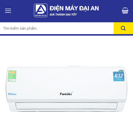
Skip
to
content
Tìm
kiếm: