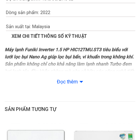
Dòng sản phẩm: 2022
Sản xuất tại: Malaysia
XEM CHI TIẾT THÔNG SỐ KỸ THUẬT
Thời gian bảo hành cục lạnh: 24 tháng
Máy lạnh Funiki Inverter 1.5 HP HIC12TMU.ST3
​ tiêu biểu với
Thời gian bảo hành cục nóng: Máy nén 24 tháng
lưới lọc bụi Nano Ag giúp lọc bụi bẩn, vi khuẩn trong không khí.
Sản phẩm không chỉ cho khả năng làm lạnh nhanh Turbo đem
Chất liệu dàn tản nhiệt: Ống dẫn gas bằng Đồng – Lá tản nhiệt
hơi lạnh tỏa đều khắp phòng mà còn sở hữu các công nghệ tiết
bằng Nhôm được phủ lớp Golden Fin
kiệm điện Eco, Inverter giúp cắt giảm lượng điện năng tiêu thụ
Đọc thêm
cho gia đình.
Loại Gas: R-32
Tổng quan thiết kế
Mức tiêu thụ điện năng
– Dàn lạnh
với
vỏ máy được thiết kế bằng tông màu trắng hiện
SẢN PHẨM TƯƠNG TỰ
đại, tinh tế mang đến cảm giác hài hòa, thanh thoát cho không
Tiêu thụ điện: 1.12 kW/h
gian nội thất.
Nhãn năng lượng: 5 sao (Hiệu suất năng lượng 4.89)
– Dàn nóng