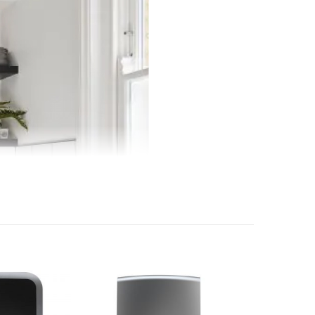
ộ nước: Nhiều mức độ
động: Tối đa 0.8 Mpa
ng có thể sử dụng được: Hãng không công bố
ớp cách nhiệt mật độ cao HDI giữ nóng lâu
2022
talia
 Nam
thước
h: Tráng men Titan
: Nhựa ABS cao cấp