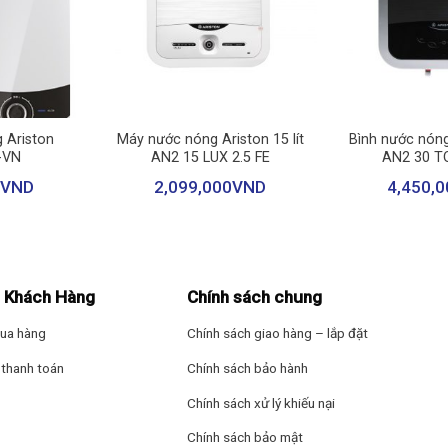
Kích thước – Khối
cm – Nặng 15 kg
Hãng: Ariston
+
+
 Ariston
Máy nước nóng Ariston 15 lít
Bình nước nóng 
-VN
AN2 15 LUX 2.5 FE
AN2 30 TO
VND
2,099,000
VND
4,450,0
hờ
công suất làm nóng đến 2500W
, gia nhiệt nước lên đến
khoảng 8
 5 thành viên
.
 Khách Hàng
Chính sách chung
ốt, đảm bảo vệ sinh cho nguồn nước và giữ nhiệt hiệu quả.
ua hàng
Chính sách giao hàng – lắp đặt
thanh toán
Chính sách bảo hành
Chính sách xử lý khiếu nại
Chính sách bảo mật