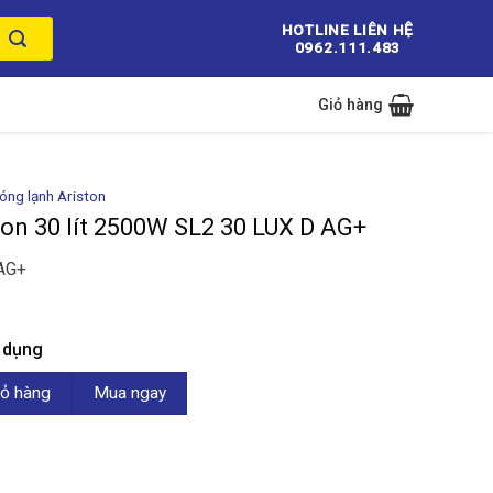
HOTLINE LIÊN HỆ
0962.111.483
Giỏ hàng
nóng lạnh Ariston
on 30 lít 2500W SL2 30 LUX D AG+
AG+
n dụng
2500W SL2 30 LUX D AG+ số lượng
ỏ hàng
Mua ngay