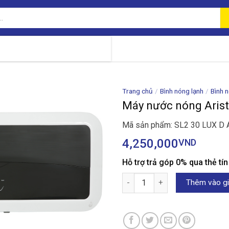
Trang chủ
/
Bình nóng lạnh
/
Bình 
Máy nước nóng Arist
Mã sản phẩm: SL2 30 LUX D 
4,250,000
VND
Hỗ trợ trả góp 0% qua thẻ tí
Máy nước nóng Ariston 30 lít 
Thêm vào gi