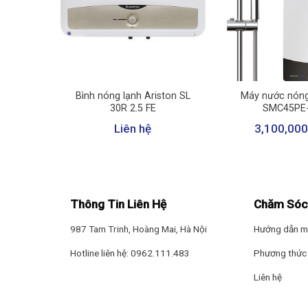
+
+
* Hình ảnh chỉ mang tính chất minh họa
on 15 lít
Bình nóng lạnh Ariston SL
Máy nước nóng
 FE
30R 2.5 FE
SMC45PE
Đặc điểm làm nóng
ND
Liên hệ
3,100,000
– Ariston SL2 30 LUX-D AG+ làm nóng nhanh chóng n
ngày tại gia đình.
– Dung tích bình chứa 30 lít phù hợp với
gia đình từ 3 –
Thông Tin Liên Hệ
Chăm Sóc
–
Lòng bình tráng men Titan siêu bền
, chống rỉ sét t
987 Tam Trinh, Hoàng Mai, Hà Nội
Hướng dẫn m
Hotline liên hệ: 0962.111.483
Phương thức 
Liên hệ