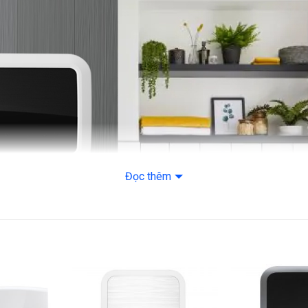
Tùy chỉnh nhiệt đ
Áp lực nước hoạt 
Thời gian đun nó
Lớp cách nhiệt: L
Dòng sản phẩm: 
Thương hiệu của: I
Đọc thêm
Sản xuất tại: Việt
Chất liệu – Kích 
Chất liệu lòng bìn
Chất liệu vỏ máy