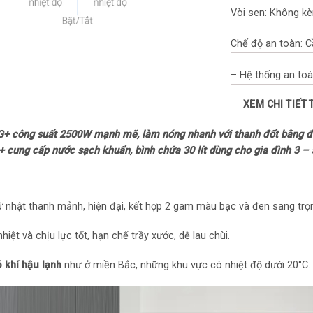
Vòi sen: Không kè
Chế độ an toàn: 
– Hệ thống an to
XEM CHI TIẾT
– Rơ le ngắt quá n
AG+ công suất 2500W mạnh mẽ, làm nóng nhanh với thanh đốt bằng đồn
– Van xả áp an to
 cung cấp nước sạch khuẩn, bình chứa 30 lít dùng cho gia đình 3 – 
– Vi mạch kiểm s
– Vỏ chống thấm 
hữ nhật thanh mảnh, hiện đại, kết hợp 2 gam màu bạc và đen sang tr
Tiện ích: Có màn h
iệt và chịu lực tốt, hạn chế trầy xước, dễ lau chùi.
– Hệ thống tạo I
 khí hậu lạnh
như ở miền Bắc, những khu vực có nhiệt độ dưới 20°C.
– Thanh nhiệt bằn