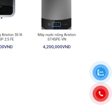
 lượng: Cao 34.5 cm – Rộng 74.6 cm – Dày 30.2
+
Ariston 30 lít
Máy nước nóng Ariston
P 2.5 FE
ST45PE-VN
00
VND
4,200,000
VND
0°C
, đáp ứng nhu cầu nước nóng tắm rửa, vệ sinh hàng