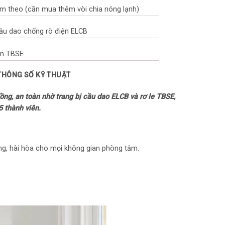
m theo (cần mua thêm vòi chia nóng lạnh)
Cầu dao chống rò điện ELCB
àn TBSE
 THÔNG SỐ KỸ THUẬT
hiệt
g, an toàn nhờ trang bị cầu dao ELCB và rơ le TBSE,
àn
5 thành viên.
oát an toàn
nước IPX1
ọng, hài hòa cho mọi không gian phòng tắm.
ình hiển thị nhiệt độ
on bạc kháng khuẩn làm sạch nước
g đồng làm nóng nhanh, bền bỉ