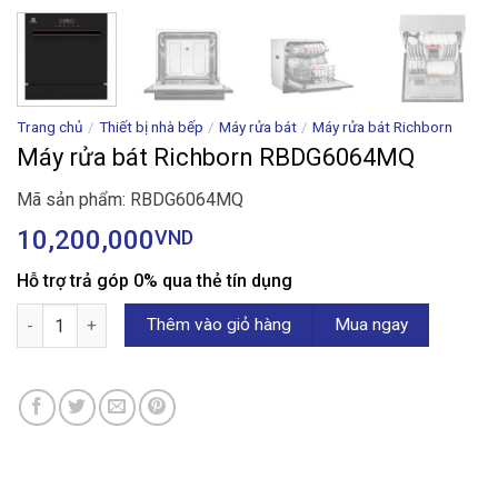
Trang chủ
/
Thiết bị nhà bếp
/
Máy rửa bát
/
Máy rửa bát Richborn
Máy rửa bát Richborn RBDG6064MQ
Mã sản phẩm: RBDG6064MQ
10,200,000
VND
Hỗ trợ trả góp 0% qua thẻ tín dụng
Máy rửa bát Richborn RBDG6064MQ số lượng
Thêm vào giỏ hàng
Mua ngay